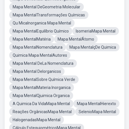
Mapa Mental DeGeometria Molecular
Mapa MentalTransformações Químicas
Qu MicaInorganica Mapa Mental
Mapa MentalEquilíbrio Químico
IsomeriaMapa Mental
Mapa MentalMatéria
Mapa MentalÁtomo
Mapa MentalNomenclatura
Mapa MentalçDe Quimica
Quimica Mapa MentalAutores
Mapa Mental DeLa Nomenclatura
Mapa Mental DeIorganicos
Mapa MentalSobre Química Verde
Mapa MentalMateria Inorganica
Mapa MentalQjuimica Organica
A Quimica Da VidaMapa Mental
Mapa MentalHierexto
Reações OrgânicasMapa Mental
SelenioMapa Mental
HalogenadasMapa Mental
Cálculo EstequiométricoMapa Mental