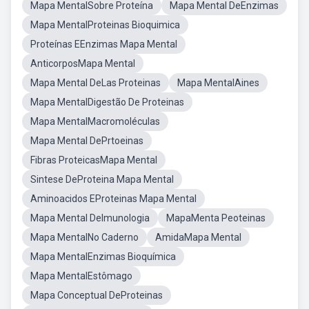
Mapa MentalSobre Proteína
Mapa Mental DeEnzimas
Mapa MentalProteinas Bioquimica
Proteínas EEnzimas Mapa Mental
AnticorposMapa Mental
Mapa Mental DeLas Proteinas
Mapa MentalAines
Mapa MentalDigestão De Proteinas
Mapa MentalMacromoléculas
Mapa Mental DePrtoeinas
Fibras ProteicasMapa Mental
Sintese DeProteina Mapa Mental
Aminoacidos EProteinas Mapa Mental
Mapa Mental DeImunologia
MapaMenta Peoteinas
Mapa MentalNo Caderno
AmidaMapa Mental
Mapa MentalEnzimas Bioquímica
Mapa MentalEstômago
Mapa Conceptual DeProteinas