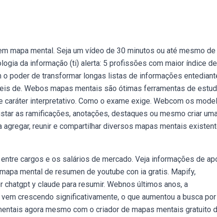
m mapa mental. Seja um vídeo de 30 minutos ou até mesmo de
gia da informação (ti) alerta: 5 profissões com maior índice de
o poder de transformar longas listas de informações entedian
ceis de. Webos mapas mentais são ótimas ferramentas de estu
de caráter interpretativo. Como o exame exige. Webcom os mode
ustar as ramificações, anotações, destaques ou mesmo criar um
agregar, reunir e compartilhar diversos mapas mentais existen
s entre cargos e os salários de mercado. Veja informações de ap
mapa mental de resumen de youtube con ia gratis. Mapify,
 chatgpt y claude para resumir. Webnos últimos anos, a
 vem crescendo significativamente, o que aumentou a busca por
entais agora mesmo com o criador de mapas mentais gratuito 