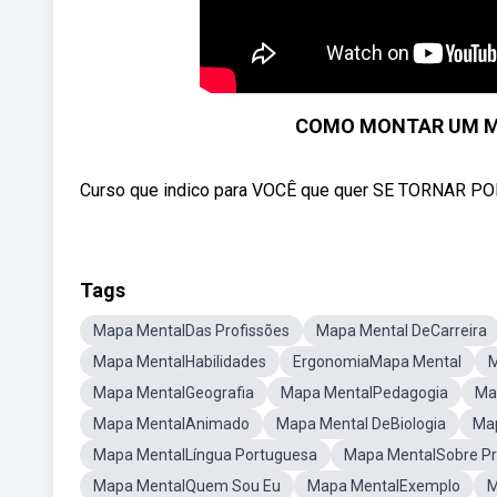
COMO MONTAR UM MA
Curso que indico para VOCÊ que quer SE TORNAR POLIC
Tags
Mapa MentalDas Profissões
Mapa Mental DeCarreira
Mapa MentalHabilidades
ErgonomiaMapa Mental
M
Mapa MentalGeografia
Mapa MentalPedagogia
Ma
Mapa MentalAnimado
Mapa Mental DeBiologia
Map
Mapa MentalLíngua Portuguesa
Mapa MentalSobre Pr
Mapa MentalQuem Sou Eu
Mapa MentalExemplo
M