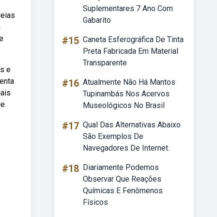
Suplementares 7 Ano Com
deias
Gabarito
a
e
#15
Caneta Esferográfica De Tinta
Preta Fabricada Em Material
Transparente
as e
enta
#16
Atualmente Não Há Mantos
mais
Tupinambás Nos Acervos
de
Museológicos No Brasil
#17
Qual Das Alternativas Abaixo
São Exemplos De
Navegadores De Internet.
#18
Diariamente Podemos
Observar Que Reações
Químicas E Fenômenos
Físicos