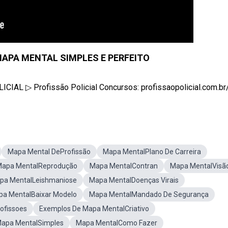
PA MENTAL SIMPLES E PERFEITO
IAL ▷ Profissão Policial Concursos: profissaopolicial.com.br/ 
Mapa Mental DeProfissão
Mapa MentalPlano De Carreira
apa MentalReprodução
Mapa MentalContran
Mapa MentalVisã
pa MentalLeishmaniose
Mapa MentalDoenças Virais
a MentalBaixar Modelo
Mapa MentalMandado De Segurança
ofissoes
Exemplos De Mapa MentalCriativo
apa MentalSimples
Mapa MentalComo Fazer