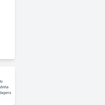
do
Minha
rdagens