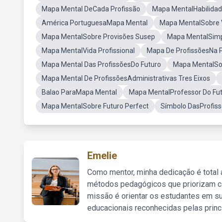
Mapa Mental DeCada Profissão
Mapa MentalHabilida
América PortuguesaMapa Mental
Mapa MentalSobre
Mapa MentalSobre Provisões Susep
Mapa MentalSimp
Mapa MentalVida Profissional
Mapa De ProfissõesNa
Mapa Mental Das ProfissõesDo Futuro
Mapa MentalSob
Mapa Mental De ProfissõesAdministrativas Tres Eixos
Balao ParaMapa Mental
Mapa MentalProfessor Do Fu
Mapa MentalSobre Futuro Perfect
Símbolo DasProfis
Emelie
Como mentor, minha dedicação é total
métodos pedagógicos que priorizam co
missão é orientar os estudantes em su
educacionais reconhecidas pelas princ