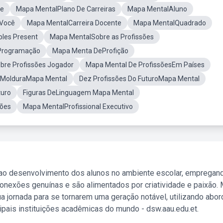
de
Mapa MentalPlano De Carreiras
Mapa MentalAluno
 Você
Mapa MentalCarreira Docente
Mapa MentalQuadrado
les Present
Mapa MentalSobre as Profissões
 Programação
Mapa Menta DeProfição
re Profissões Jogador
Mapa Mental De ProfissõesEm Países
MolduraMapa Mental
Dez Profissões Do FuturoMapa Mental
turo
Figuras DeLinguagem Mapa Mental
sões
Mapa MentalProfissional Executivo
 ao desenvolvimento dos alunos no ambiente escolar, empregan
nexões genuínas e são alimentados por criatividade e paixão. 
a jornada para se tornarem uma geração notável, utilizando abo
ipais instituições acadêmicas do mundo - dsw.aau.edu.et.