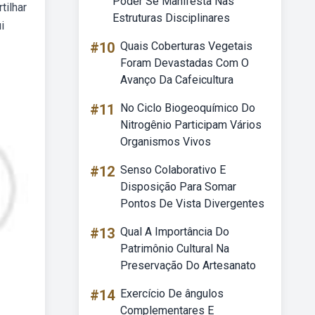
Poder Se Manifesta Nas
tilhar
Estruturas Disciplinares
i
#10
Quais Coberturas Vegetais
Foram Devastadas Com O
Avanço Da Cafeicultura
#11
No Ciclo Biogeoquímico Do
Nitrogênio Participam Vários
Organismos Vivos
#12
Senso Colaborativo E
Disposição Para Somar
Pontos De Vista Divergentes
#13
Qual A Importância Do
Patrimônio Cultural Na
Preservação Do Artesanato
#14
Exercício De ângulos
Complementares E