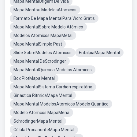
Mapa MentalOrigem De Vida
Mapa Mentou ModelosAtomicos
Formato De Mapa MentalPara Word Gratis
Mapa MentalSobre Modelo Atômico
Modelos Atomicos MapaMetal
Mapa MentalSimple Past
Slide SobreModelos Atômicos
EntalpiaMapa Mental
Mapa Mental DeScrodinger
Mapa MentalQuimica Modelos Atomicos
Box PlotMapa Mental
Mapa MentalSistema Cardiorrespiratório
Ginastica RitmicaMapa Mental
Mapa Mental ModelosAtomicos Modelo Quantico
Modelo Atomcos MapaMena
SchrödingerMapa Mental
Célula ProcarionteMapa Mental