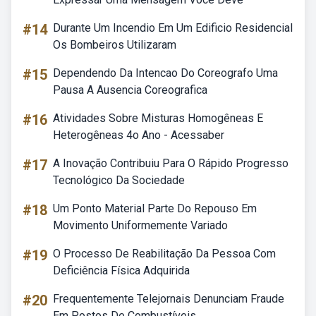
#14
Durante Um Incendio Em Um Edificio Residencial
Os Bombeiros Utilizaram
#15
Dependendo Da Intencao Do Coreografo Uma
Pausa A Ausencia Coreografica
#16
Atividades Sobre Misturas Homogêneas E
Heterogêneas 4o Ano - Acessaber
#17
A Inovação Contribuiu Para O Rápido Progresso
Tecnológico Da Sociedade
#18
Um Ponto Material Parte Do Repouso Em
Movimento Uniformemente Variado
#19
O Processo De Reabilitação Da Pessoa Com
Deficiência Física Adquirida
#20
Frequentemente Telejornais Denunciam Fraude
Em Postos De Combustíveis