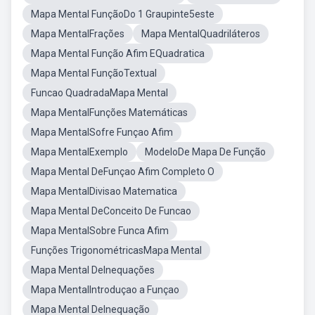
Mapa Mental FunçãoDo 1 Graupinte5este
Mapa MentalFrações
Mapa MentalQuadriláteros
Mapa Mental Função Afim EQuadratica
Mapa Mental FunçãoTextual
Funcao QuadradaMapa Mental
Mapa MentalFunções Matemáticas
Mapa MentalSofre Funçao Afim
Mapa MentalExemplo
ModeloDe Mapa De Função
Mapa Mental DeFunçao Afim Completo O
Mapa MentalDivisao Matematica
Mapa Mental DeConceito De Funcao
Mapa MentalSobre Funca Afim
Funções TrigonométricasMapa Mental
Mapa Mental DeInequações
Mapa MentalIntroduçao a Funçao
Mapa Mental DeInequação