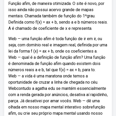
Função afim, de maneira otimizada. O site é novo, por
isso ainda não possui acervo grande de mapas
mentais. Chamada também de função do 1ºgrau.
Definida como f(x) = ax + b, sendo a e b números reais.
A é chamado de coeficiente de x e representa.
Web — uma função afim é toda função de ir em ir, ou
seja, com domínio real e imagem real, definida por uma
lei da forma f (x) = ax + b, onde os coeficientes a.
Web — qual é a definição de função afim? Uma função
é denominada de função afim quando existem dois
números reais a e b, tal que f(x) = ax + b, para to.
Web — a vida é uma maratona onde temos a
oportunidade de cruzar a linha de chegada no céu.
Webcontudo a agatha edu se mantém essencialmente
com a renda gerada por anúncios, desativa aí rapidinho,
parça. Já desativei por amar vocês. Web — dê uma
olhada em nosso mapa mental interativo sobrefunção
afim, ou crie seu próprio mapa mental usando nosso