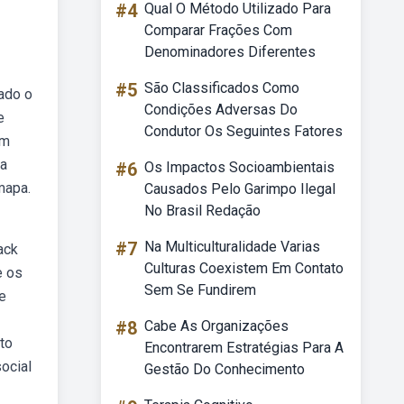
#4
Qual O Método Utilizado Para
Comparar Frações Com
Denominadores Diferentes
#5
São Classificados Como
ado o
Condições Adversas Do
e
Condutor Os Seguintes Fatores
im
 a
#6
Os Impactos Socioambientais
mapa.
Causados Pelo Garimpo Ilegal
No Brasil Redação
#7
Na Multiculturalidade Varias
ack
Culturas Coexistem Em Contato
e os
Sem Se Fundirem
e
#8
Cabe As Organizações
to
Encontrarem Estratégias Para A
social
Gestão Do Conhecimento