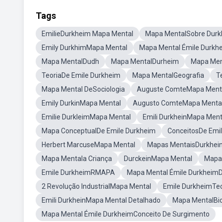
Tags
EmilieDurkheim Mapa Mental
Mapa MentalSobre Dur
Emily DurkhimMapa Mental
Mapa Mental Émile Durkhe
Mapa MentalDudh
Mapa MentalDurheim
Mapa Men
TeoriaDe Emile Durkheim
Mapa MentalGeografia
T
Mapa Mental DeSociologia
Auguste ComteMapa Ment
Emily DurkinMapa Mental
Augusto ComteMapa Menta
Emilie DurkleimMapa Mental
Emili DurkheinMapa Ment
Mapa ConceptualDe Emile Durkheim
ConceitosDe Emi
Herbert MarcuseMapa Mental
Mapas MentaisDurkhei
Mapa Mentala Criança
DurckeinMapa Mental
Mapa 
Emile DurkheimRMAPA
Mapa Mental Émile Durkheim
2 Revolução IndustrialMapa Mental
Emile DurkheimTeo
Emili DurkheinMapa Mental Detalhado
Mapa MentalBiol
Mapa Mental Émile DurkheimConceito De Surgimento