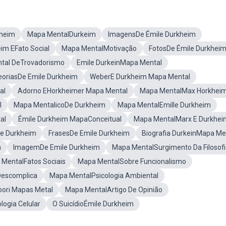
kheim
Mapa MentalDurkeim
ImagensDe Émile Durkheim
im EFato Social
Mapa MentalMotivação
FotosDe Émile Durkhei
tal DeTrovadorismo
Emile DurkeinMapa Mental
eoriasDe Emile Durkheim
WeberE Durkheim Mapa Mental
al
Adorno EHorkheimer Mapa Mental
Mapa MentalMax Horkhei
l
Mapa MentalicoDe Durkheim
Mapa MentalEmille Durkheim
al
Émile Durkheim MapaConceitual
Mapa MentalMarx E Durkhei
le Durkheim
FrasesDe Emile Durkheim
Biografia DurkeinMapa Me
n
ImagemDe Emile Durkheim
Mapa MentalSurgimento Da Filosof
MentalFatos Sociais
Mapa MentalSobre Funcionalismo
Descomplica
Mapa MentalPsicologia Ambiental
ori Mapas Metal
Mapa MentalArtigo De Opinião
ogia Celular
O SuicídioÉmile Durkheim