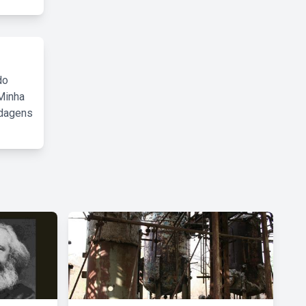
do
Minha
rdagens