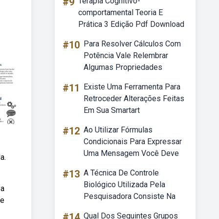
#9
Terapia Cognitivo-
comportamental Teoria E
Prática 3 Edição Pdf Download
#10
Para Resolver Cálculos Com
Potência Vale Relembrar
Algumas Propriedades
#11
Existe Uma Ferramenta Para
Retroceder Alterações Feitas
Em Sua Smartart
#12
Ao Utilizar Fórmulas
Condicionais Para Expressar
Uma Mensagem Você Deve
a.
#13
A Técnica De Controle
Biológico Utilizada Pela
pa
Pesquisadora Consiste Na
le
#14
Qual Dos Seguintes Grupos