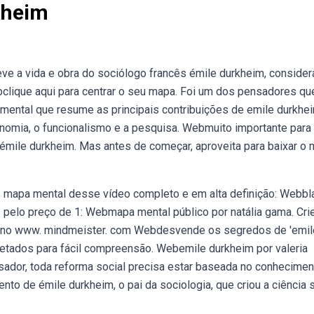
kheim
e a vida e obra do sociólogo francês émile durkheim, consider
ebclique aqui para centrar o seu mapa. Foi um dos pensadores qu
mental que resume as principais contribuições de emile durkhe
anomia, o funcionalismo e a pesquisa. Webmuito importante para
 émile durkheim. Mas antes de começar, aproveita para baixar o 
:
 mapa mental desse vídeo completo e em alta definição: Webbl
pelo preço de 1: Webmapa mental público por natália gama. Cri
a no www. mindmeister. com Webdesvende os segredos de 'emil
etados para fácil compreensão. Webemile durkheim por valeria
nsador, toda reforma social precisa estar baseada no conhecimen
nto de émile durkheim, o pai da sociologia, que criou a ciência 