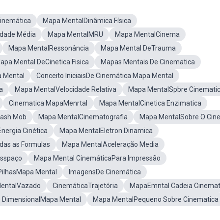
inemática
Mapa MentalDinâmica Física
idade Média
Mapa MentalMRU
Mapa MentalCinema
Mapa MentalRessonância
Mapa Mental DeTrauma
apa Mental DeCinetica Fisica
Mapas Mentais De Cinematica
 Mental
Conceito IniciaisDe Cinemática Mapa Mental
a
Mapa MentalVelocidade Relativa
Mapa MentalSpbre Cinemati
Cinematica MapaMenrtal
Mapa MentalCinetica Enzimatica
lash Mob
Mapa MentalCinematografia
Mapa MentalSobre O Cin
nergia Cinética
Mapa MentalEletron Dinamica
das as Formulas
Mapa MentalAceleração Media
Esspaço
Mapa Mental CinemáticaPara Impressão
 PilhasMapa Mental
ImagensDe Cinemática
MentalVazado
CinemáticaTrajetória
MapaEmntal Cadeia Cinemat
se DimensionalMapa Mental
Mapa MentalPequeno Sobre Cinematica