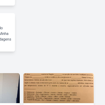
do
Minha
rdagens