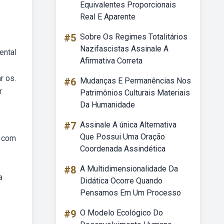
Equivalentes Proporcionais
Real E Aparente
#5
Sobre Os Regimes Totalitários
Nazifascistas Assinale A
ental
Afirmativa Correta
r os.
#6
Mudanças E Permanências Nos
r
Patrimônios Culturais Materiais
Da Humanidade
#7
Assinale A única Alternativa
Que Possui Uma Oração
o com
Coordenada Assindética
#8
A Multidimensionalidade Da
a
Didática Ocorre Quando
Pensamos Em Um Processo
#9
O Modelo Ecológico Do