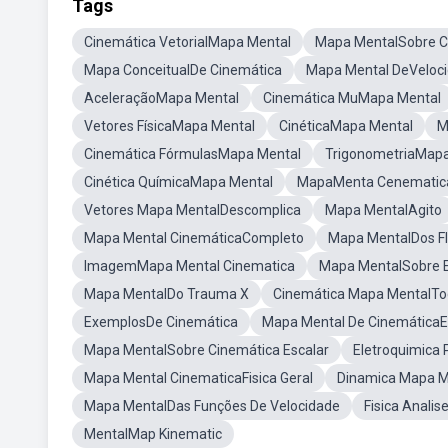
Tags
Cinemática VetorialMapa Mental
Mapa MentalSobre C
Mapa ConceitualDe Cinemática
Mapa Mental DeVeloc
AceleraçãoMapa Mental
Cinemática MuMapa Mental
Vetores FísicaMapa Mental
CinéticaMapa Mental
M
Cinemática FórmulasMapa Mental
TrigonometriaMapa
Cinética QuímicaMapa Mental
MapaMenta Cenematic
Vetores Mapa MentalDescomplica
Mapa MentalAgito
Mapa Mental CinemáticaCompleto
Mapa MentalDos F
ImagemMapa Mental Cinematica
Mapa MentalSobre E
Mapa MentalDo Trauma X
Cinemática Mapa MentalTo
ExemplosDe Cinemática
Mapa Mental De Cinemática
Mapa MentalSobre Cinemática Escalar
Eletroquimica
Mapa Mental CinematicaFisica Geral
Dinamica Mapa 
Mapa MentalDas Funções De Velocidade
Fisica Anali
MentalMap Kinematic