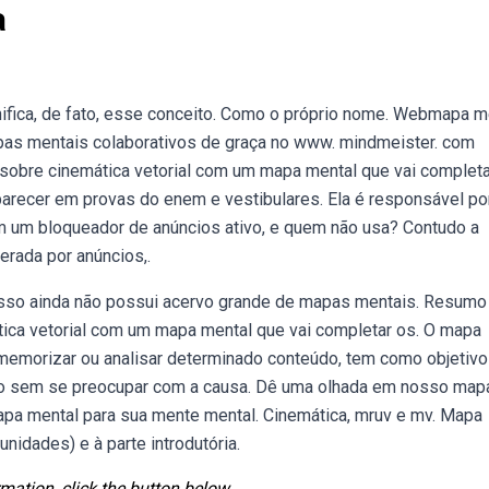
a
nifica, de fato, esse conceito. Como o próprio nome. Webmapa m
mapas mentais colaborativos de graça no www. mindmeister. com
obre cinemática vetorial com um mapa mental que vai completa
arecer em provas do enem e vestibulares. Ela é responsável po
 um bloqueador de anúncios ativo, e quem não usa? Contudo a
rada por anúncios,.
r isso ainda não possui acervo grande de mapas mentais. Resum
ica vetorial com um mapa mental que vai completar os. O mapa
 memorizar ou analisar determinado conteúdo, tem como objetivo
ento sem se preocupar com a causa. Dê uma olhada em nosso map
mapa mental para sua mente mental. Cinemática, mruv e mv. Mapa
unidades) e à parte introdutória.
mation, click the button below.