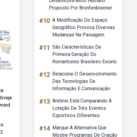
Desenvolvimento Humano
Proposto Por Bronfenbrenner
#10
A Modificação Do Espaço
Geográfico Provoca Diversas
Mudanças Na Paisagem
#11
São Características Da
Primeira Geração Do
Romantismo Brasileiro Exceto
#12
Relacione O Desenvolvimento
Das Tecnologias De
Informação E Comunicação
ca
ebveja
#13
Antônio Está Comparando A
 mind
Lotação De Três Eventos
Esportivos Diferentes
s.
#14
Marque A Alternativa Que
 2
Mostre Programas De Criação