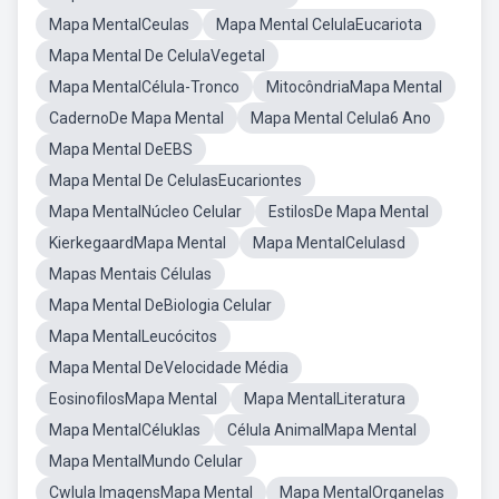
Mapa MentalCeulas
Mapa Mental CelulaEucariota
Mapa Mental De CelulaVegetal
Mapa MentalCélula-Tronco
MitocôndriaMapa Mental
CadernoDe Mapa Mental
Mapa Mental Celula6 Ano
Mapa Mental DeEBS
Mapa Mental De CelulasEucariontes
Mapa MentalNúcleo Celular
EstilosDe Mapa Mental
KierkegaardMapa Mental
Mapa MentalCelulasd
Mapas Mentais Células
Mapa Mental DeBiologia Celular
Mapa MentalLeucócitos
Mapa Mental DeVelocidade Média
EosinofilosMapa Mental
Mapa MentalLiteratura
Mapa MentalCéluklas
Célula AnimalMapa Mental
Mapa MentalMundo Celular
Cwlula ImagensMapa Mental
Mapa MentalOrganelas