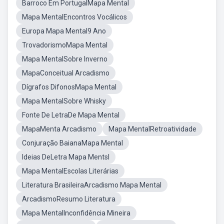
Barroco Em PortugalMapa Mental
Mapa MentalEncontros Vocálicos
Europa Mapa Mental9 Ano
TrovadorismoMapa Mental
Mapa MentalSobre Inverno
MapaConceitual Arcadismo
Dígrafos DifonosMapa Mental
Mapa MentalSobre Whisky
Fonte De LetraDe Mapa Mental
MapaMenta Arcadismo
Mapa MentalRetroatividade
Conjuração BaianaMapa Mental
Ideias DeLetra Mapa Mentsl
Mapa MentalEscolas Literárias
Literatura BrasileiraArcadismo Mapa Mental
ArcadismoResumo Literatura
Mapa MentalInconfidência Mineira