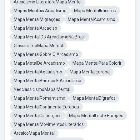
Arcadismo LiteraturaMapa Mental
Mapas Mentais Arcadismo
Mapa MentalIracema
Mapa MentalMigrações
Mapa MentalAcardismo
Mapa MentalArcadiso
Mapa Mental Do ArcadismoNo Brasil
ClassicismoMapa Mental
Mapa MentalSobre O Arcadismo
Mapa MetalDe Arcadismo
Mapa MentalPara Colorir
Mapa MentalAecadismo
Mapa MentalEuropa
Mapa MentalBarroco E Arcadismo
NeoclassicismoMapa Mental
Mapa MentalRomantismo
Mapa MentalDígrafos
Mapa MentalContinente Europeu
Mapa MentalDisperções
Mapa MentalLeste Europeu
Mapa MentalMovimentos Literários
ArcaicoMapa Mental