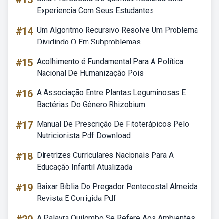
#13
Experiencia Com Seus Estudantes
#14
Um Algoritmo Recursivo Resolve Um Problema
Dividindo O Em Subproblemas
#15
Acolhimento é Fundamental Para A Política
Nacional De Humanização Pois
#16
A Associação Entre Plantas Leguminosas E
Bactérias Do Gênero Rhizobium
#17
Manual De Prescrição De Fitoterápicos Pelo
Nutricionista Pdf Download
#18
Diretrizes Curriculares Nacionais Para A
Educação Infantil Atualizada
#19
Baixar Bíblia Do Pregador Pentecostal Almeida
Revista E Corrigida Pdf
A Palavra Quilombo Se Refere Aos Ambientes