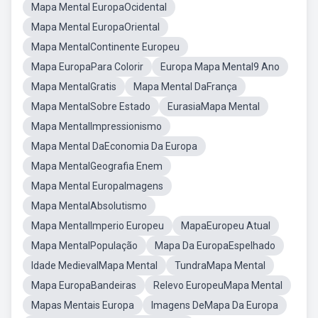
Mapa Mental EuropaOcidental
Mapa Mental EuropaOriental
Mapa MentalContinente Europeu
Mapa EuropaPara Colorir
Europa Mapa Mental9 Ano
Mapa MentalGratis
Mapa Mental DaFrança
Mapa MentalSobre Estado
EurasiaMapa Mental
Mapa MentalImpressionismo
Mapa Mental DaEconomia Da Europa
Mapa MentalGeografia Enem
Mapa Mental EuropaImagens
Mapa MentalAbsolutismo
Mapa MentalImperio Europeu
MapaEuropeu Atual
Mapa MentalPopulação
Mapa Da EuropaEspelhado
Idade MedievalMapa Mental
TundraMapa Mental
Mapa EuropaBandeiras
Relevo EuropeuMapa Mental
Mapas Mentais Europa
Imagens DeMapa Da Europa