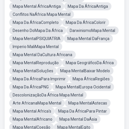
Mapa Mental ÁfricaAntiga
Mapa Da ÁfricaAntiga
Conflitos NaÁfrica Mapa Mental
Mapa Da ÁfricaCompleto
Mapa Da ÁfricaColorir
Desenho DoMapa Da África
DarwinismoMapa Mental
Mapa MentalPSIQUIATRIA
Mapa Mental DaFrança
Imperio MaliMapa Mental
Mapa Mental DaCultura Africana
Mapa MentalReprodução
Mapa GeográficoDa África
Mapa MentalSoluções
Mapa MentalBaixar Modelo
Mapa Da ÁfricaPara Imprimir
Mapa ÁfricaRegiões
Mapa Da ÁfricaPNG
Mapa MentalEuropa Ocidental
DescolonizaçãoDa África Mapa Mental
Arte AfricanaMapa Mental
Mapa MentalAstecas
Mapa Mental Africa's
Mapa Da ÁfricaPara Pintar
Mapa MentalAfricano
Mapa Mental DaÁsia
Mapa MentalCoesão
Mapa MentalEgito