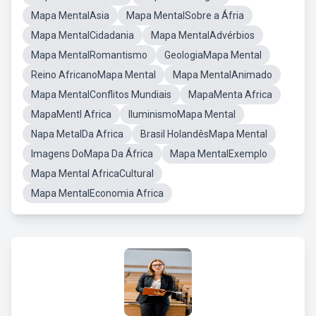
Mapa MentalAsia
Mapa MentalSobre a Áfria
Mapa MentalCidadania
Mapa MentalAdvérbios
Mapa MentalRomantismo
GeologiaMapa Mental
Reino AfricanoMapa Mental
Mapa MentalAnimado
Mapa MentalConflitos Mundiais
MapaMenta Africa
MapaMentl Africa
IluminismoMapa Mental
Napa MetalDa Africa
Brasil HolandêsMapa Mental
Imagens DoMapa Da África
Mapa MentalExemplo
Mapa Mental AfricaCultural
Mapa MentalEconomia Africa