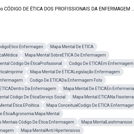
do CÓDIGO DE ÉTICA DOS PROFISSIONAIS DA ENFERMAGEM ...
digoEtico Enfermagen
Mapa Mental De ETICA
icaMédica
Mapa Mental SobreETICA De Enfermagem
ntal Código De ÉticaProfissional
Codigo De ETICAEm Enfermagem
ticaImprimir
Mapa Mental De ETICALegislação Enfermagem
 Enfermagem
Codigo De ETICADa Enfermagem Foto
 ETICADentro Da Enfermagem
Mapa Mental De ETICAEn Enfermeria
ntal Código De ÉticaServiço Social
Mapa Mental ETICANa Fisioterra
ental Ética EPolítica
Mapa ConceitualCodigo De ETICA Enfermage
De ÉticaAgronomia Mapa Mental
 Mentais Código De Ética Enfermagem
Mapa MentalLeishmaniose
ermagem
Mapa MentalAnti Hipertensivos