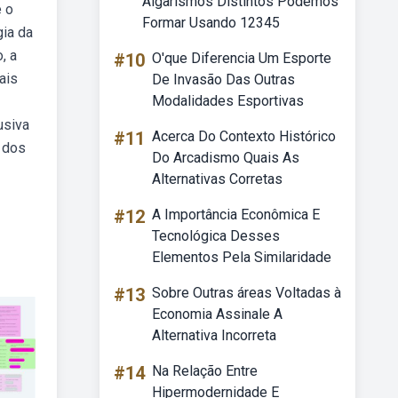
Algarismos Distintos Podemos
e o
Formar Usando 12345
gia da
, a
#10
O'que Diferencia Um Esporte
ais
De Invasão Das Outras
Modalidades Esportivas
usiva
#11
Acerca Do Contexto Histórico
 dos
Do Arcadismo Quais As
Alternativas Corretas
#12
A Importância Econômica E
Tecnológica Desses
Elementos Pela Similaridade
#13
Sobre Outras áreas Voltadas à
Economia Assinale A
Alternativa Incorreta
#14
Na Relação Entre
Hipermodernidade E