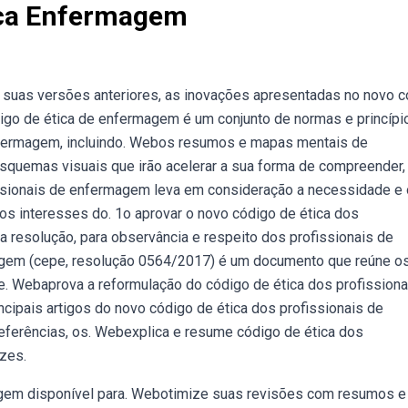
ica Enfermagem
 suas versões anteriores, as inovações apresentadas no novo 
igo de ética de enfermagem é um conjunto de normas e princípi
enfermagem, incluindo. Webos resumos e mapas mentais de
squemas visuais que irão acelerar a sua forma de compreender,
issionais de enfermagem leva em consideração a necessidade e 
os interesses do. 1o aprovar o novo código de ética dos
 resolução, para observância e respeito dos profissionais de
gem (cepe, resolução 0564/2017) é um documento que reúne o
de. Webaprova a reformulação do código de ética dos profissiona
pais artigos do novo código de ética dos profissionais de
eferências, os. Webexplica e resume código de ética dos
izes.
agem disponível para. Webotimize suas revisões com resumos e