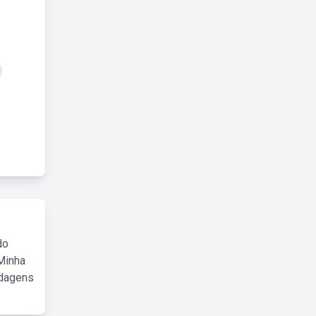
do
Minha
rdagens