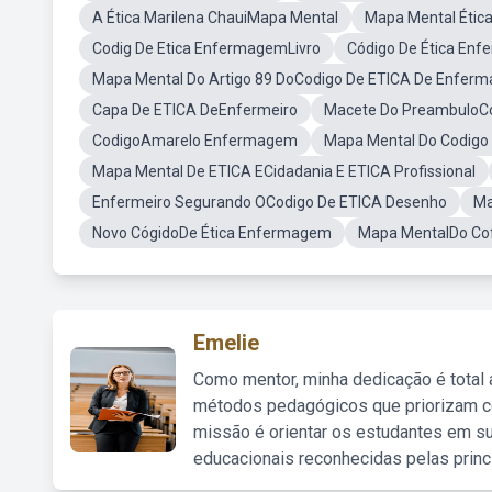
A Ética Marilena ChauiMapa Mental
Mapa Mental Ética
Codig De Etica EnfermagemLivro
Código De Ética En
Mapa Mental Do Artigo 89 DoCodigo De ETICA De Enfer
Capa De ETICA DeEnfermeiro
Macete Do PreambuloC
CodigoAmarelo Enfermagem
Mapa Mental Do Codigo
Mapa Mental De ETICA ECidadania E ETICA Profissional
Enfermeiro Segurando OCodigo De ETICA Desenho
Ma
Novo CógidoDe Ética Enfermagem
Mapa MentalDo Co
Emelie
Como mentor, minha dedicação é total
métodos pedagógicos que priorizam co
missão é orientar os estudantes em su
educacionais reconhecidas pelas princ