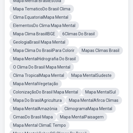
Mapa Mental BrasilEscola
Mapa TematicoDo Brasil Clima
Clima EquatorialMapa Mental
ElementosDo Clima Mapa Mental
Mapa Clima BrasilIBGE
6Climas Do Brasil
GeologiaBrasil Mapa Mental
Mapa Clima Do BrasilPara Colorir
Mapas Climas Brasil
Mapa MentalHidrografia Do Brasil
O Clima Do Brasil Mapa Mental
Clima TropicalMapa Mental
Mapa MentalSudeste
Mapa MentalVegetação
ColonizaçãoDo Brasil Mapa Mental
Mapa MentalSul
Mapa Do BrasilAgricultura
Mapa MentalAfirca Climas
Mapa MentalAmazônia
ClimogramaMapa Mental
CimasDo Brasil Mapa
Mapa MentalPaisagem
Mapa Mental ClimaE Tempo