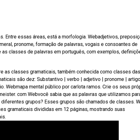
s. Entre essas áreas, está a morfologia. Webadjetivos, preposiç
, numeral, pronome, formação de palavras, vogais e consoantes de
e as classes de palavras em português, com exemplos, definiçõ
e as classes gramaticais, também conhecida como classes da
icais são dez: Substantivo | verbo | adjetivo | pronome | artigo
rbio. Webmapa mental público por carlota ramos. Crie os seus pró
eister. com Webvocê sabia que as palavras que utilizamos par
m diferentes grupos? Esses grupos são chamados de classes. 
es gramaticais divididas em 12 páginas, mostrando suas
is.