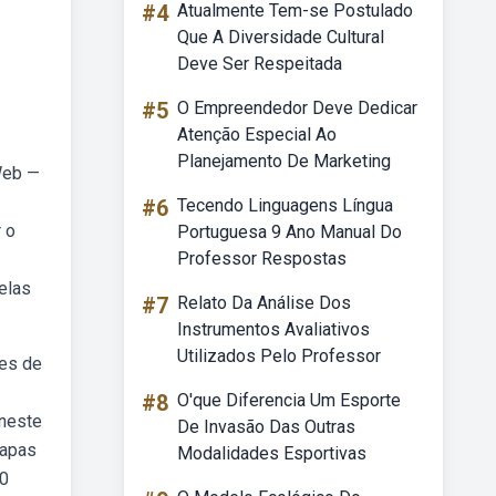
#4
Atualmente Tem-se Postulado
Que A Diversidade Cultural
Deve Ser Respeitada
#5
O Empreendedor Deve Dedicar
Atenção Especial Ao
Planejamento De Marketing
Web —
#6
Tecendo Linguagens Língua
 o
Portuguesa 9 Ano Manual Do
Professor Respostas
elas
#7
Relato Da Análise Dos
Instrumentos Avaliativos
Utilizados Pelo Professor
ses de
#8
O'que Diferencia Um Esporte
?neste
De Invasão Das Outras
mapas
Modalidades Esportivas
10