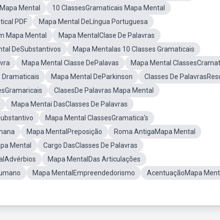
 Mapa Mental
10 ClassesGramaticais Mapa Mental
ical PDF
Mapa Mental DeLíngua Portuguesa
m Mapa Mental
Mapa MentalClase De Palavras
tal DeSubstantivos
Mapa Mentalas 10 Classes Gramaticais
vra
Mapa Mental Classe DePalavas
Mapa Mental ClassesCramat
 Dramaticais
Mapa Mental DeParkinson
Classes De PalavrasRe
esGramaricais
ClasesDe Palavras Mapa Mental
Mapa Mentai DasClasses De Palavras
ubstantivo
Mapa Mental ClassesGramatica's
umana
Mapa MentalPreposição
Roma AntigaMapa Mental
apa Mental
Cargo DasClasses De Palavras
lAdvérbios
Mapa MentalDas Articulações
Humano
Mapa MentalEmpreendedorismo
AcentuaçãoMapa Ment