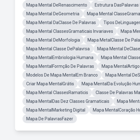
Mapa Mental DeRenascimento
Estrutura DasPalavras
Mapa Mental DeGeometria
Mapa Mental ClasseGramat
Mapa Mental DaClasse De Palavras
Tipos DeLinguage
Mapa Mental ClassesGramaticais Invariaves
Mapa Men
Mapa Mental DeMorfologia
Mapa MetalClasse De Pala
Mapa Mental Classe DePalavrsa
Mapa Mental DeClase
Mapa MentalEmbriologia Humana
Mapa Mental Class
Mapa MentalFormção De Palavras
Mapa MentalArtigo
Modelos De Mapa MentalEm Branco
Mapa Mental DeS
Criar Mapa MentalGrátis
Mapa MentalDa Evolução H
Mapa Mental ClassesRamaticis
Classe De Palavras M
Mapa MentalDas Dez Classes Gramaticais
Mapa Menta
Mapa MentalMarketing Digital
Mapa MentalCoração 
Mapa De PalavrasFazer