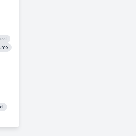
ical
sumo
al