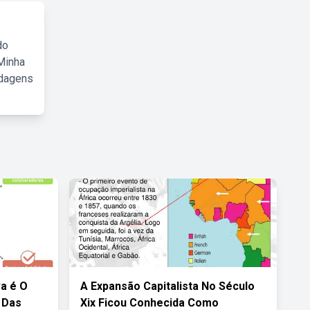
do
Minha
rdagens
a é O
A Expansão Capitalista No Século
 Das
Xix Ficou Conhecida Como