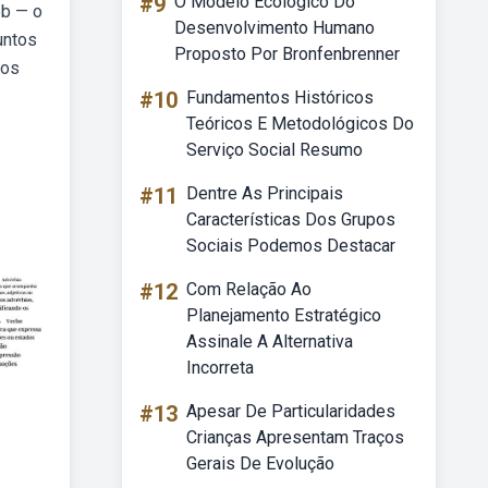
#9
O Modelo Ecológico Do
eb — o
Desenvolvimento Humano
untos
Proposto Por Bronfenbrenner
vos
#10
Fundamentos Históricos
Teóricos E Metodológicos Do
Serviço Social Resumo
#11
Dentre As Principais
Características Dos Grupos
Sociais Podemos Destacar
#12
Com Relação Ao
Planejamento Estratégico
Assinale A Alternativa
Incorreta
#13
Apesar De Particularidades
Crianças Apresentam Traços
Gerais De Evolução