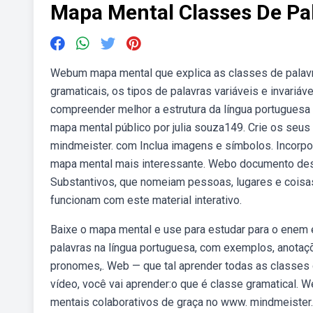
Mapa Mental Classes De Pa
Webum mapa mental que explica as classes de palavra
gramaticais, os tipos de palavras variáveis e invariá
compreender melhor a estrutura da língua portugues
mapa mental público por julia souza149. Crie os seu
mindmeister. com Inclua imagens e símbolos. Incorp
mapa mental mais interessante. Webo documento descr
Substantivos, que nomeiam pessoas, lugares e coisa
funcionam com este material interativo.
Baixe o mapa mental e use para estudar para o enem 
palavras na língua portuguesa, com exemplos, anotaçõ
pronomes,. Web — que tal aprender todas as classes 
vídeo, você vai aprender:o que é classe gramatical. 
mentais colaborativos de graça no www. mindmeiste