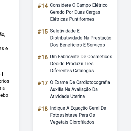
#14
Considere O Campo Elétrico
Gerado Por Duas Cargas
Elétricas Puntiformes
#15
Seletividade E
ão,
Distributividade Na Prestação
Dos Benefícios E Serviços
es e
#16
Um Fabricante De Cosméticos
Decide Produzir Três
s
Diferentes Catálogos
 |
prios
#17
O Exame De Cardiotocografia
a a
Auxilia Na Avaliação Da
Webo
Atividade Uterina
#18
Indique A Equação Geral Da
Fotossíntese Para Os
Vegetais Clorofilados