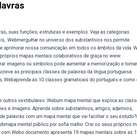
lavras
s, suas funções, estruturas e exemplos. Veja as categorias
veis,. Webmergulhar no universo dos substantivos nos permite
a e aprimorar nossa comunicação em todos os âmbitos da vida. 
s próprios mapas mentais colaborativos de graça no www.
orar imagens ou símbolos pode aumentar a memorização e tornar
eve as principais classes de palavras da língua portuguesa:
s; Webaprenda as 10 classes gramaticais do português e como 
e outros vestibulares. Webum mapa mental que explica as clas
es e imagens. Aprenda sobre substantivos, artigos, adjetivos,
de palavras com um mapa mental que vai facilitar o seu estudo
Webmapa mental público por sofia malho. Crie os seus próprios 
r. com Webo documento apresenta 19 mapas mentais sobre as 