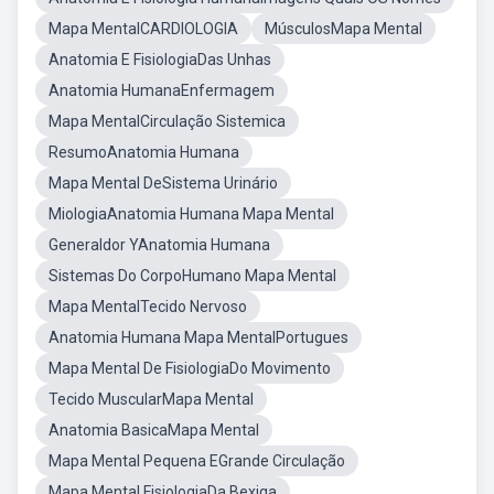
Mapa MentalCARDIOLOGIA
MúsculosMapa Mental
Anatomia E FisiologiaDas Unhas
Anatomia HumanaEnfermagem
Mapa MentalCirculação Sistemica
ResumoAnatomia Humana
Mapa Mental DeSistema Urinário
MiologiaAnatomia Humana Mapa Mental
Generaldor YAnatomia Humana
Sistemas Do CorpoHumano Mapa Mental
Mapa MentalTecido Nervoso
Anatomia Humana Mapa MentalPortugues
Mapa Mental De FisiologiaDo Movimento
Tecido MuscularMapa Mental
Anatomia BasicaMapa Mental
Mapa Mental Pequena EGrande Circulação
Mapa Mental FisiologiaDa Bexiga