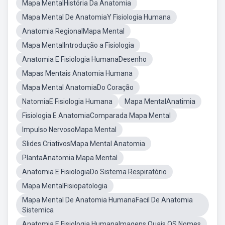
Mapa MentalHistória Da Anatomia
Mapa Mental De AnatomiaY Fisiologia Humana
Anatomia RegionalMapa Mental
Mapa MentalIntrodução a Fisiologia
Anatomia E Fisiologia HumanaDesenho
Mapas Mentais Anatomia Humana
Mapa Mental AnatomiaDo Coração
NatomiaE Fisiologia Humana
Mapa MentalAnatimia
Fisiologia E AnatomiaComparada Mapa Mental
Impulso NervosoMapa Mental
Slides CriativosMapa Mental Anatomia
PlantaAnatomia Mapa Mental
Anatomia E FisiologiaDo Sistema Respiratório
Mapa MentalFisiopatologia
Mapa Mental De Anatomia HumanaFacil De Anatomia
Sistemica
Anatomia E Fisiologia HumanaImagens Quais OS Nomes