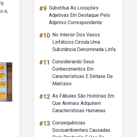
ly
#9
Substitua As Locuções
o é,
Adjetivas Em Destaque Pelo
Adjetivo Correspondente
#10
No Interior Dos Vasos
Linfáticos Circula Uma
Substância Denominada Linfa
#11
Considerando Seus
Conhecimentos Em
Características E Sintaxe De
Matrizes
#12
As Fábulas São Histórias Em
Que Animais Adquirem
Características Humanas
#13
Consequências
Socioambientais Causadas