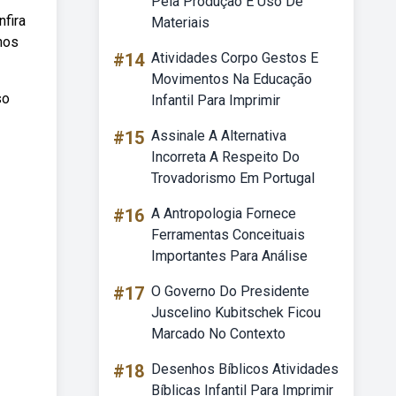
Pela Produção E Uso De
fira
Materiais
nos
#14
Atividades Corpo Gestos E
Movimentos Na Educação
so
Infantil Para Imprimir
#15
Assinale A Alternativa
Incorreta A Respeito Do
Trovadorismo Em Portugal
#16
A Antropologia Fornece
Ferramentas Conceituais
Importantes Para Análise
#17
O Governo Do Presidente
Juscelino Kubitschek Ficou
Marcado No Contexto
#18
Desenhos Bíblicos Atividades
Bíblicas Infantil Para Imprimir