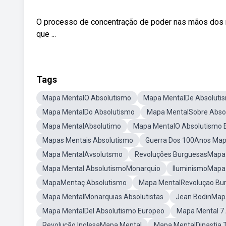
O processo de concentração de poder nas mãos dos mon
que ...
Tags
Mapa MentalO Absolutismo
Mapa MentalDe Absoluti
Mapa MentalDo Absolutismo
Mapa MentalSobre Abso
Mapa MentalAbsolutimo
Mapa MentalO Absolutismo 
Mapas Mentais Absolutismo
Guerra Dos 100Anos Map
Mapa MentalAvsolutsmo
Revoluções BurguesasMapa
Mapa Mental AbsolutismoMonarquio
IluminismoMapa
MapaMentaç Absolutismo
Mapa MentalRevoluçao Bu
Mapa MentalMonarquias Absolutistas
Jean BodinMap
Mapa MentalDel Absolutismo Europeo
Mapa Mental 7 
Revolução InglesaMapa Mental
Mapa MentalDinastia 