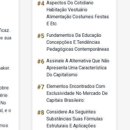
#4
Aspectos Do Cotidiano
Habitação Vestuário
Alimentação Costumes Festas
E Etc
icaz.
#5
Fundamentos Da Educação
ie sua
Concepções E Tendências
Pedagógicas Contemporâneas
#6
Assinale A Alternativa Que Não
Apresenta Uma Característica
aker.
Do Capitalismo
#7
Elementos Encontrados Com
sobre
Exclusividade No Mercado De
érie
Capitais Brasileiro:
. No
l, e o
#8
Considere As Seguintes
Substâncias Suas Fórmulas
emos
Estruturais E Aplicações