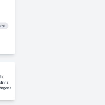
ismo
do
Minha
rdagens