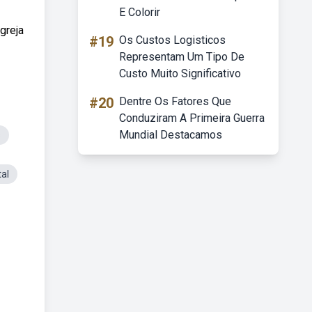
E Colorir
greja
#19
Os Custos Logisticos
Representam Um Tipo De
Custo Muito Significativo
#20
Dentre Os Fatores Que
Conduziram A Primeira Guerra
Mundial Destacamos
s
al