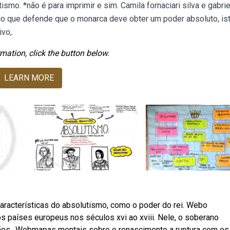
smo. *não é para imprimir e sim. Camila fornaciari silva e gabrie
o que defende que o monarca deve obter um poder absoluto, ist
vo,.
mation, click the button below.
LEARN MORE
aracterísticas do absolutismo, como o poder do rei. Webo
os países europeus nos séculos xvi ao xviii. Nele, o soberano
ãos,. Webmapas mentais sobre o renascimento a ruptura com os