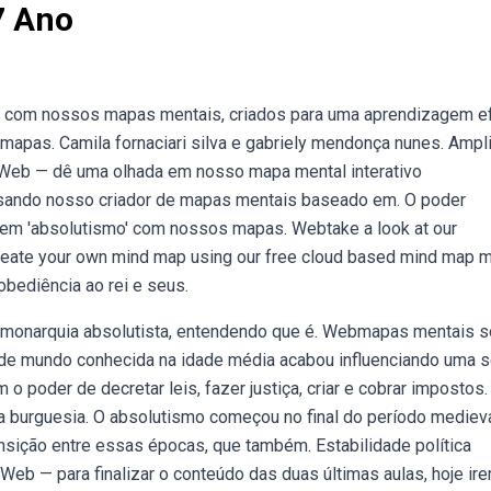
7 Ano
' com nossos mapas mentais, criados para uma aprendizagem ef
apas. Camila fornaciari silva e gabriely mendonça nunes. Ampl
 Web — dê uma olhada em nosso mapa mental interativo
usando nosso criador de mapas mentais baseado em. O poder
o em 'absolutismo' com nossos mapas. Webtake a look at our
create your own mind map using our free cloud based mind map m
bediência ao rei e seus.
 monarquia absolutista, entendendo que é. Webmapas mentais 
 de mundo conhecida na idade média acabou influenciando uma s
 o poder de decretar leis, fazer justiça, criar e cobrar impostos
da burguesia. O absolutismo começou no final do período medieva
nsição entre essas épocas, que também. Estabilidade política
 Web — para finalizar o conteúdo das duas últimas aulas, hoje ir