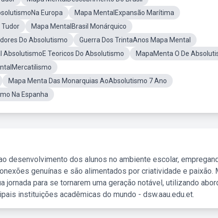
solutismoNa Europa
Mapa MentalExpansão Marítima
 Tudor
Mapa MentalBrasil Monárquico
dores Do Absolutismo
Guerra Dos TrintaAnos Mapa Mental
 AbsolutismoE Teoricos Do Absolutismo
MapaMenta O De Absolut
talMercatilismo
Mapa Menta Das Monarquias AoAbsolutismo 7 Ano
smo Na Espanha
 ao desenvolvimento dos alunos no ambiente escolar, empregan
nexões genuínas e são alimentados por criatividade e paixão. 
a jornada para se tornarem uma geração notável, utilizando abo
ipais instituições acadêmicas do mundo - dsw.aau.edu.et.