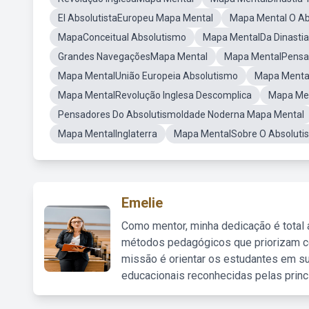
El AbsolutistaEuropeu Mapa Mental
Mapa Mental O Ab
MapaConceitual Absolutismo
Mapa MentalDa Dinastia
Grandes NavegaçõesMapa Mental
Mapa MentalPensa
Mapa MentalUnião Europeia Absolutismo
Mapa Mental
Mapa MentalRevolução Inglesa Descomplica
Mapa Men
Pensadores Do AbsolutismoIdade Noderna Mapa Mental
Mapa MentalInglaterra
Mapa MentalSobre O Absoluti
Emelie
Como mentor, minha dedicação é total
métodos pedagógicos que priorizam co
missão é orientar os estudantes em su
educacionais reconhecidas pelas princ