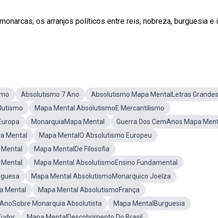
arcas; os arranjos políticos entre reis, nobreza, burguesia e i
smo
Absolutismo 7 Ano
Absolutismo Mapa MentalLetras Grande
lutismo
Mapa Mental AbsolutismoE Mercantilismo
Europa
MonarquiaMapa Mental
Guerra Dos CemAnos Mapa Ment
a Mental
Mapa MentalO Absolutismo Europeu
 Mental
Mapa MentalDe Filosofia
 Mental
Mapa Mental AbsolutismoEnsino Fundamental
rguesa
Mapa Mental AbsolutismoMonarquico Joelza
a Mental
Mapa Mental AbsolutismoFrança
AnoSobre Monarquia Absolutista
Mapa MentalBurguesia
Tudor
Mapa MentalDescobrimento Do Brasil