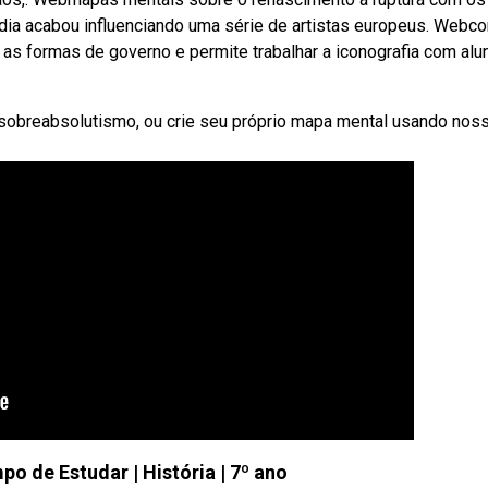
a acabou influenciando uma série de artistas europeus. Webcon
e as formas de governo e permite trabalhar a iconografia com alu
sobreabsolutismo, ou crie seu próprio mapa mental usando nos
o de Estudar | História | 7º ano