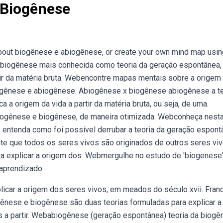
 Biogênese
about biogênese e abiogênese, or create your own mind map usin
biogênese mais conhecida como teoria da geração espontânea,
ir da matéria bruta. Webencontre mapas mentais sobre a origem
iogênese e abiogênese. Abiogênese x biogênese abiogênese a te
 a origem da vida a partir da matéria bruta, ou seja, de uma.
gênese e biogênese, de maneira otimizada. Webconheça nesta
 entenda como foi possível derrubar a teoria da geração espont
te que todos os seres vivos são originados de outros seres vi
ara explicar a origem dos. Webmergulhe no estudo de 'biogenese
aprendizado.
licar a origem dos seres vivos, em meados do século xvii. Fra
ogênese e biogênese são duas teorias formuladas para explicar a
os a partir. Webabiogênese (geração espontânea) teoria da biog