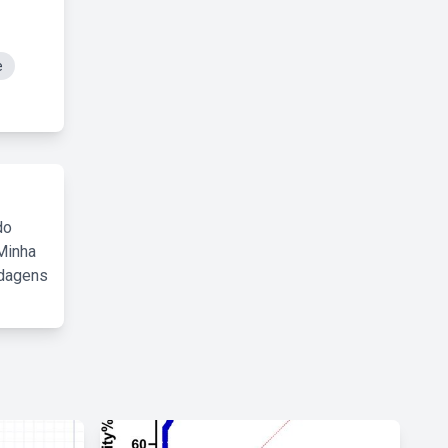
e
do
Minha
rdagens