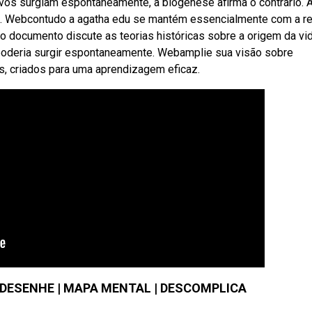
os surgiam espontaneamente, a biogênese afirma o contrário. 
os. Webcontudo a agatha edu se mantém essencialmente com a r
bo documento discute as teorias históricas sobre a origem da vid
poderia surgir espontaneamente. Webamplie sua visão sobre
, criados para uma aprendizagem eficaz.
E DESENHE | MAPA MENTAL | DESCOMPLICA