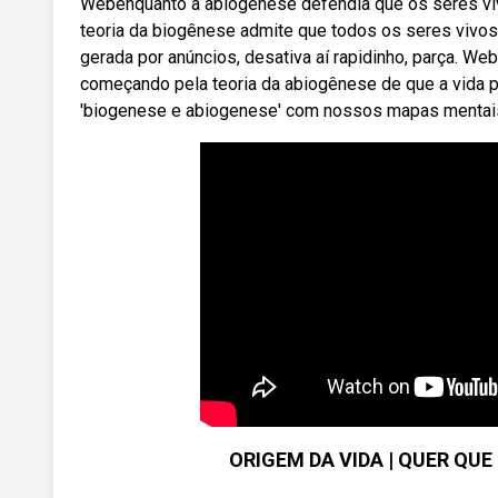
Webenquanto a abiogênese defendia que os seres viv
teoria da biogênese admite que todos os seres viv
gerada por anúncios, desativa aí rapidinho, parça. We
começando pela teoria da abiogênese de que a vida 
'biogenese e abiogenese' com nossos mapas mentais
ORIGEM DA VIDA | QUER QU