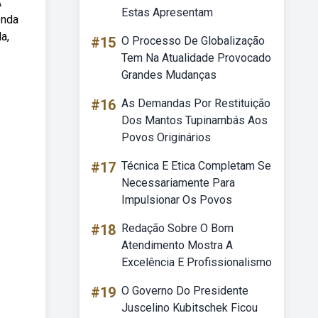
A
Estas Apresentam
enda
a,
#15
O Processo De Globalização
Tem Na Atualidade Provocado
Grandes Mudanças
#16
As Demandas Por Restituição
Dos Mantos Tupinambás Aos
Povos Originários
#17
Técnica E Etica Completam Se
Necessariamente Para
Impulsionar Os Povos
#18
Redação Sobre O Bom
Atendimento Mostra A
Excelência E Profissionalismo
#19
O Governo Do Presidente
Juscelino Kubitschek Ficou