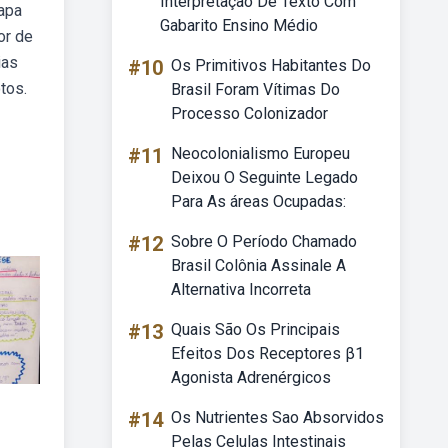
Interpretação De Texto Com
mapa
Gabarito Ensino Médio
or de
ias
#10
Os Primitivos Habitantes Do
tos.
Brasil Foram Vítimas Do
Processo Colonizador
#11
Neocolonialismo Europeu
Deixou O Seguinte Legado
Para As áreas Ocupadas:
#12
Sobre O Período Chamado
Brasil Colônia Assinale A
Alternativa Incorreta
#13
Quais São Os Principais
Efeitos Dos Receptores β1
Agonista Adrenérgicos
#14
Os Nutrientes Sao Absorvidos
Pelas Celulas Intestinais