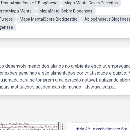
 TeoriaAbiogênese E Biogênese
Mapa MentalGases Perfeitos
terestMapa Mental
MapaMetal Sobre Biogenses
 Fungos
Mapa MentalSobre Biodigestão
Abiogênesevs Biogênes
gênese
 ao desenvolvimento dos alunos no ambiente escolar, empregan
nexões genuínas e são alimentados por criatividade e paixão. 
a jornada para se tornarem uma geração notável, utilizando abo
ipais instituições acadêmicas do mundo - dsw.aau.edu.et.