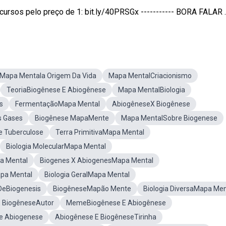
sos pelo preço de 1: bit.ly/40PRSGx ----------- BORA FALAR ..
Mapa Mentala Origem Da Vida
Mapa MentalCriacionismo
TeoriaBiogênese E Abiogênese
Mapa MentalBiologia
s
FermentaçãoMapa Mental
AbiogêneseX Biogênese
s Gases
Biogênese MapaMente
Mapa MentalSobre Biogenese
 Tuberculose
Terra PrimitivaMapa Mental
Biologia MolecularMapa Mental
pa Mental
Biogenes X AbiogenesMapa Mental
pa Mental
Biologia GeralMapa Mental
DeBiogenesis
BiogêneseMapão Mente
Biologia DiversaMapa Men
 BiogêneseAutor
MemeBiogênese E Abiogênese
e Abiogenese
Abiogênese E BiogêneseTirinha