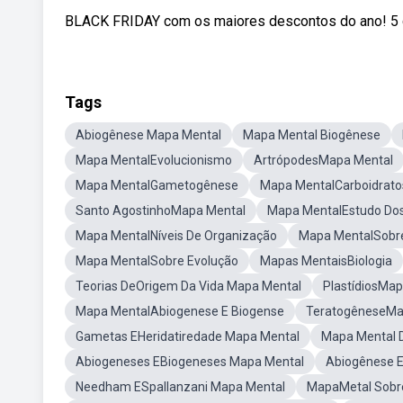
BLACK FRIDAY com os maiores descontos do ano! 5 cur
Tags
Abiogênese Mapa Mental
Mapa Mental Biogênese
Mapa MentalEvolucionismo
ArtrópodesMapa Mental
Mapa MentalGametogênese
Mapa MentalCarboidrato
Santo AgostinhoMapa Mental
Mapa MentalEstudo Do
Mapa MentalNíveis De Organização
Mapa MentalSobre
Mapa MentalSobre Evolução
Mapas MentaisBiologia
Teorias DeOrigem Da Vida Mapa Mental
PlastídiosMa
Mapa MentalAbiogenese E Biogense
TeratogêneseMa
Gametas EHeridatiredade Mapa Mental
Mapa Mental 
Abiogeneses EBiogeneses Mapa Mental
Abiogênese E
Needham ESpallanzani Mapa Mental
MapaMetal Sobr