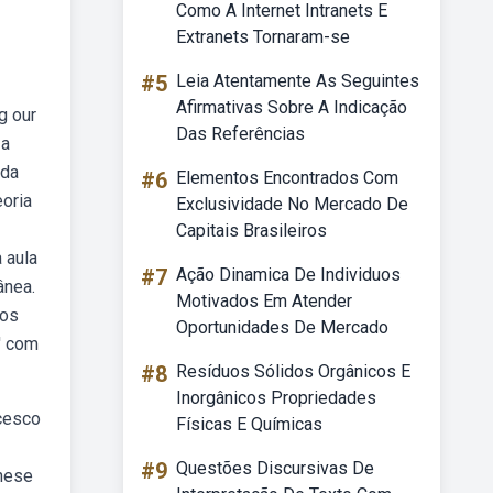
Como A Internet Intranets E
Extranets Tornaram-se
#5
Leia Atentamente As Seguintes
Afirmativas Sobre A Indicação
g our
Das Referências
 a
 da
#6
Elementos Encontrados Com
oria
Exclusividade No Mercado De
Capitais Brasileiros
 aula
#7
Ação Dinamica De Individuos
ânea.
Motivados Em Atender
vos
Oportunidades De Mercado
' com
#8
Resíduos Sólidos Orgânicos E
Inorgânicos Propriedades
ncesco
Físicas E Químicas
#9
Questões Discursivas De
ênese