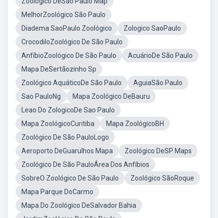
Zoologico DeSao Paulo Map
MelhorZoológico São Paulo
Diadema SaoPaulo Zoológico
Zologico SaoPaulo
CrocodiloZoológico De São Paulo
AnfíbioZoológico De São Paulo
AcuárioDe São Paulo
Mapa DeSertãozinho Sp
Zoológico AquáticoDe São Paulo
AguiaSão Paulo
Sao PauloNg
Mapa Zoológico DeBauru
Leao Do ZologicoDe Sao Paulo
Mapa ZoológicoCuritiba
Mapa ZoológicoBH
Zoológico De São PauloLogo
Aeroporto DeGuarulhos Mapa
Zoológico DeSP Maps
Zoológico De São PauloÁrea Dos Anfíbios
SobreO Zoológico De São Paulo
Zoológico SãoRoque
Mapa Parque DoCarmo
Mapa Do Zoológico DeSalvador Bahia