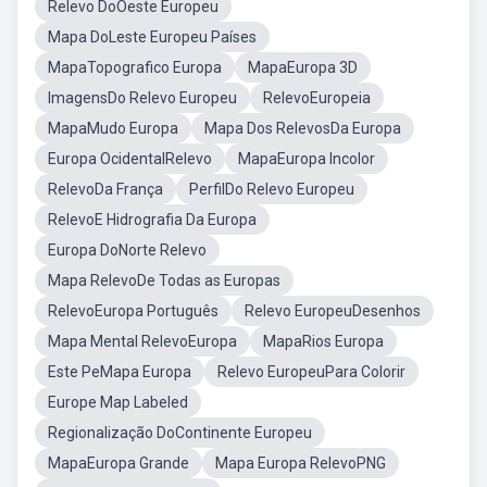
Relevo DoOeste Europeu
Mapa DoLeste Europeu Países
MapaTopografico Europa
MapaEuropa 3D
ImagensDo Relevo Europeu
RelevoEuropeia
MapaMudo Europa
Mapa Dos RelevosDa Europa
Europa OcidentalRelevo
MapaEuropa Incolor
RelevoDa França
PerfilDo Relevo Europeu
RelevoE Hidrografia Da Europa
Europa DoNorte Relevo
Mapa RelevoDe Todas as Europas
RelevoEuropa Português
Relevo EuropeuDesenhos
Mapa Mental RelevoEuropa
MapaRios Europa
Este PeMapa Europa
Relevo EuropeuPara Colorir
Europe Map Labeled
Regionalização DoContinente Europeu
MapaEuropa Grande
Mapa Europa RelevoPNG