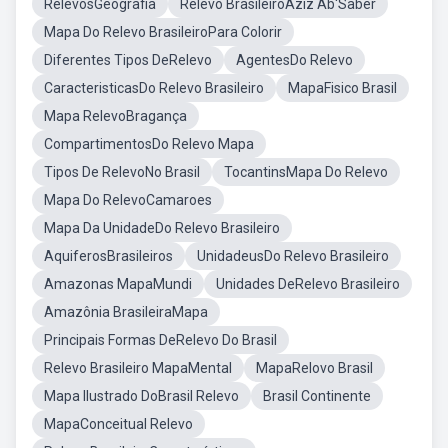
RelevosGeografia
Relevo BrasileiroAziz Ab'Saber
Mapa Do Relevo BrasileiroPara Colorir
Diferentes Tipos DeRelevo
AgentesDo Relevo
CaracteristicasDo Relevo Brasileiro
MapaFisico Brasil
Mapa RelevoBragança
CompartimentosDo Relevo Mapa
Tipos De RelevoNo Brasil
TocantinsMapa Do Relevo
Mapa Do RelevoCamaroes
Mapa Da UnidadeDo Relevo Brasileiro
AquiferosBrasileiros
UnidadeusDo Relevo Brasileiro
Amazonas MapaMundi
Unidades DeRelevo Brasileiro
Amazônia BrasileiraMapa
Principais Formas DeRelevo Do Brasil
Relevo Brasileiro MapaMental
MapaRelovo Brasil
Mapa Ilustrado DoBrasil Relevo
Brasil Continente
MapaConceitual Relevo