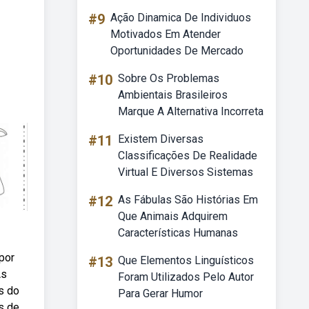
#9
Ação Dinamica De Individuos
Motivados Em Atender
Oportunidades De Mercado
#10
Sobre Os Problemas
Ambientais Brasileiros
Marque A Alternativa Incorreta
#11
Existem Diversas
Classificações De Realidade
Virtual E Diversos Sistemas
#12
As Fábulas São Histórias Em
Que Animais Adquirem
Características Humanas
 por
#13
Que Elementos Linguísticos
As
Foram Utilizados Pelo Autor
s do
Para Gerar Humor
as de