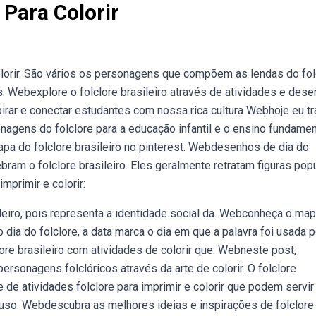
 Para Colorir
orir. São vários os personagens que compõem as lendas do fol
. Webexplore o folclore brasileiro através de atividades e des
spirar e conectar estudantes com nossa rica cultura Webhoje eu t
gens do folclore para a educação infantil e o ensino fundamen
a do folclore brasileiro no pinterest. Webdesenhos de dia do
bram o folclore brasileiro. Eles geralmente retratam figuras pop
mprimir e colorir:
ileiro, pois representa a identidade social da. Webconheça o ma
 dia do folclore, a data marca o dia em que a palavra foi usada p
lore brasileiro com atividades de colorir que. Webneste post,
rsonagens folclóricos através da arte de colorir. O folclore
 de atividades folclore para imprimir e colorir que podem servir
 o uso. Webdescubra as melhores ideias e inspirações de folclore