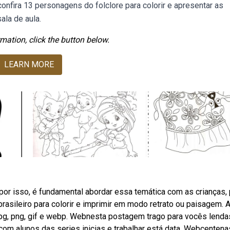
confira 13 personagens do folclore para colorir e apresentar as
ala de aula.
mation, click the button below.
LEARN MORE
, por isso, é fundamental abordar essa temática com as crianças,
rasileiro para colorir e imprimir em modo retrato ou paisagem. 
jpg, png, gif e webp. Webnesta postagem trago para vocês lenda
ar com alunos das series inicias e trabalhar está data. Webcenten