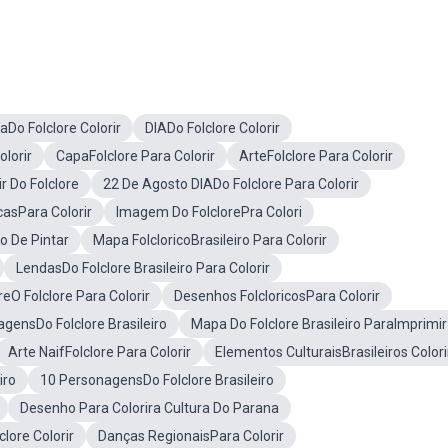
Do Folclore Colorir
DIADo Folclore Colorir
olorir
CapaFolclore Para Colorir
ArteFolclore Para Colorir
r Do Folclore
22 De Agosto DIADo Folclore Para Colorir
icasPara Colorir
Imagem Do FolclorePra Colori
o De Pintar
Mapa FolcloricoBrasileiro Para Colorir
LendasDo Folclore Brasileiro Para Colorir
eO Folclore Para Colorir
Desenhos FolcloricosPara Colorir
gensDo Folclore Brasileiro
Mapa Do Folclore Brasileiro ParaImprimir
Arte NaifFolclore Para Colorir
Elementos CulturaisBrasileiros Colori
iro
10 PersonagensDo Folclore Brasileiro
Desenho Para Colorira Cultura Do Parana
lore Colorir
Danças RegionaisPara Colorir