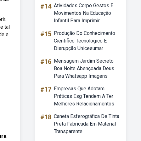
#14
Atividades Corpo Gestos E
Movimentos Na Educação
ir.
Infantil Para Imprimir
e tal
#15
Produção Do Conhecimento
de e
Científico Tecnológico E
Disrupção Unicesumar
#16
Mensagem Jardim Secreto
Boa Noite Abençoada Deus
Para Whatsapp Imagens
#17
Empresas Que Adotam
Práticas Esg Tendem A Ter
Melhores Relacionamentos
#18
Caneta Esferográfica De Tinta
Preta Fabricada Em Material
Transparente
ura