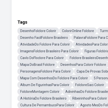
Tags
DesenhoFolclore Colorir
ColorirOnline Folclore
Turma
Desenho FacilFolclore Brasileiro
PalavraFolclore Para C
AtividadeDo Folclore Para Colorir
AtividadesPara Colori
ImagensFolclore Brasileiro Para Colorir
Figuras Folclór
Cavlo DoFloclore Para Colorir
Folclore BrasileiroDesenh
Mapa DoBrasil Folclore
DesenhosPara Colorir Folclore
PersonagensFolclore Para Colorir
Capa De Provas Sobr
Mapa Com DesenhosDo Folclore Para Colorir
5 Persona
Album De FigurinhasPara Colorir
FolcloreSaci Colorir
FolcloreMontagem Colorir
AdivinhasDo Folclore Brasile
A HistóriaDo Folclore Brasileiro
RibeirinhosPara Colorir
Cultura De PernambucoPara Colorir
Agosto MesDo Folc