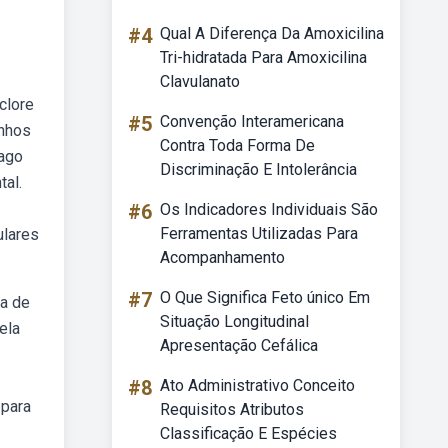
#4
Qual A Diferença Da Amoxicilina
Tri-hidratada Para Amoxicilina
Clavulanato
clore
#5
Convenção Interamericana
enhos
Contra Toda Forma De
rago
Discriminação E Intolerância
tal.
#6
Os Indicadores Individuais São
Ferramentas Utilizadas Para
ulares
Acompanhamento
#7
O Que Significa Feto único Em
pa de
Situação Longitudinal
ela
Apresentação Cefálica
#8
Ato Administrativo Conceito
 para
Requisitos Atributos
Classificação E Espécies