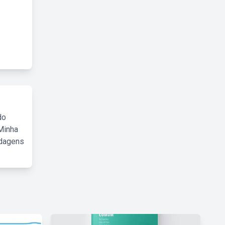
do
Minha
rdagens