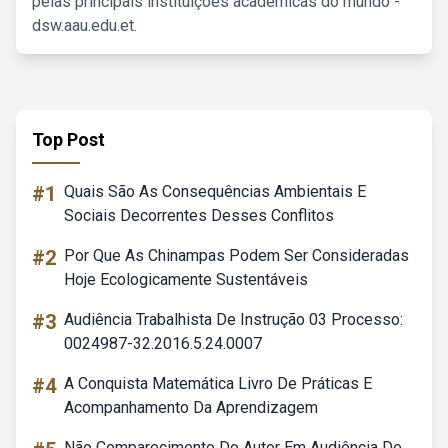
pelas principais instituições acadêmicas do mundo -
dsw.aau.edu.et.
Top Post
#1
Quais São As Consequências Ambientais E
Sociais Decorrentes Desses Conflitos
#2
Por Que As Chinampas Podem Ser Consideradas
Hoje Ecologicamente Sustentáveis
#3
Audiência Trabalhista De Instrução 03 Processo:
0024987-32.2016.5.24.0007
#4
A Conquista Matemática Livro De Práticas E
Acompanhamento Da Aprendizagem
Não Comparecimento Do Autor Em Audiência De