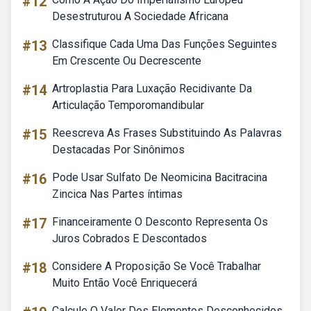
#12
Desestruturou A Sociedade Africana
#13
Classifique Cada Uma Das Funções Seguintes
Em Crescente Ou Decrescente
#14
Artroplastia Para Luxação Recidivante Da
Articulação Temporomandibular
#15
Reescreva As Frases Substituindo As Palavras
Destacadas Por Sinônimos
#16
Pode Usar Sulfato De Neomicina Bacitracina
Zincica Nas Partes íntimas
#17
Financeiramente O Desconto Representa Os
Juros Cobrados E Descontados
#18
Considere A Proposição Se Você Trabalhar
Muito Então Você Enriquecerá
Calcule O Valor Dos Elementos Desconhecidos