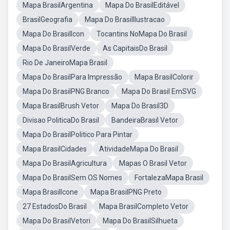
Mapa BrasilArgentina
Mapa Do BrasilEditável
BrasilGeografia
Mapa Do BrasilIlustracao
Mapa Do BrasilIcon
Tocantins NoMapa Do Brasil
Mapa Do BrasilVerde
As CapitaisDo Brasil
Rio De JaneiroMapa Brasil
Mapa Do BrasilPara Impressão
Mapa BrasilColorir
Mapa Do BrasilPNG Branco
Mapa Do Brasil EmSVG
Mapa BrasilBrush Vetor
Mapa Do Brasil3D
Divisao PoliticaDo Brasil
BandeiraBrasil Vetor
Mapa Do BrasilPolitico Para Pintar
Mapa BrasilCidades
AtividadeMapa Do Brasil
Mapa Do BrasilAgricultura
Mapas O Brasil Vetor
Mapa Do BrasilSem OS Nomes
FortalezaMapa Brasil
Mapa BrasilIcone
Mapa BrasilPNG Preto
27 EstadosDo Brasil
Mapa BrasilCompleto Vetor
Mapa Do BrasilVetori
Mapa Do BrasilSilhueta