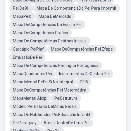
Capa DoMapa De Competências
Premissas DoPei
Pei De9H
Mapa De CompetênciaDo Pei Para Imprimir
MapaPeib
Mapa DeMercado
Mapa DeCompetencias Da Escola Pei
Mapa DeCompetencia Grafico
Mapa De Competências PeiAnos Iniciais
Cardápio PeiPiaf
Mapa DeCompetências Pei Efape
EmussãoDe Pei
Mapa De Competências PeiLíngua Portuguesa
MapaQuadrantes Pei
Instrumentos DeGestao Pei
Mapa Mental DeEn Si No Integral
PEI5
Mapa DeCompetências Pei Matemática
MapaMental Aidipi
PeiEstrutura
Modelo Pei Estado DeMinas Gerais
Mapa De Habilidades PeiEducação Infantil
PeiParaguay
Áreas DentroDe Uma Pei