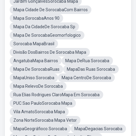
Jardim GonçalvesSorocaba Mapa
Mapa Cidade De SorocabaCom Bairros
Mapa SorocabaAnos 90
Mapa Da CidadeDe Sorocaba Sp
Mapa De SorocabaGeomorfologico
Sorocaba MapaBrasil
Divisão DosBairros De Sorocaba Mapa
AngatubaMapa Bairros
Mapa DeRua Sorocaba
Mapa De SorocabaRuas
MapaDas Ruas Sorocaba
MapaUniso Sorocaba
Mapa CentroDe Sorocaba
Mapa RelevoDe Sorocaba
Rua Elias Rodrigues ClaroMapa Em Sorocaba
PUC Sao PauloSorocaba Mapa
Vila AmatoSorocaba Mapa
Zona NorteSorocaba Mapa Vetor
MapaGeográfioco Sorocaba
MapaDegacias Sorocaba