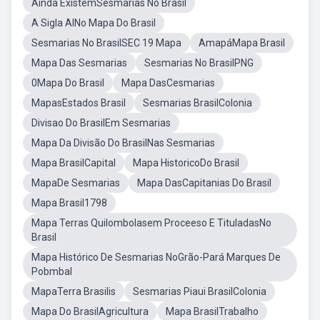
Ainda ExistemSesmarias No Brasil
A Sigla AlNo Mapa Do Brasil
Sesmarias No BrasilSEC 19 Mapa
AmapáMapa Brasil
Mapa Das Sesmarias
Sesmarias No BrasilPNG
0Mapa Do Brasil
Mapa DasCesmarias
MapasEstados Brasil
Sesmarias BrasilColonia
Divisao Do BrasilEm Sesmarias
Mapa Da Divisão Do BrasilNas Sesmarias
Mapa BrasilCapital
Mapa HistoricoDo Brasil
MapaDe Sesmarias
Mapa DasCapitanias Do Brasil
Mapa Brasil1798
Mapa Terras Quilombolasem Proceeso E TituladasNo
Brasil
Mapa Histórico De Sesmarias NoGrão-Pará Marques De
Pobmbal
MapaTerra Brasilis
Sesmarias Piaui BrasilColonia
Mapa Do BrasilAgricultura
Mapa BrasilTrabalho