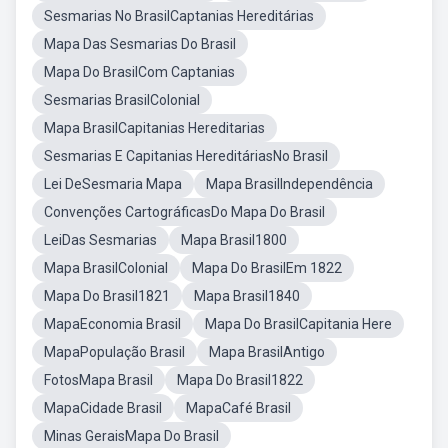
Sesmarias No BrasilCaptanias Hereditárias
Mapa Das Sesmarias Do Brasil
Mapa Do BrasilCom Captanias
Sesmarias BrasilColonial
Mapa BrasilCapitanias Hereditarias
Sesmarias E Capitanias HereditáriasNo Brasil
Lei DeSesmaria Mapa
Mapa BrasilIndependência
Convenções CartográficasDo Mapa Do Brasil
LeiDas Sesmarias
Mapa Brasil1800
Mapa BrasilColonial
Mapa Do BrasilEm 1822
Mapa Do Brasil1821
Mapa Brasil1840
MapaEconomia Brasil
Mapa Do BrasilCapitania Here
MapaPopulação Brasil
Mapa BrasilAntigo
FotosMapa Brasil
Mapa Do Brasil1822
MapaCidade Brasil
MapaCafé Brasil
Minas GeraisMapa Do Brasil