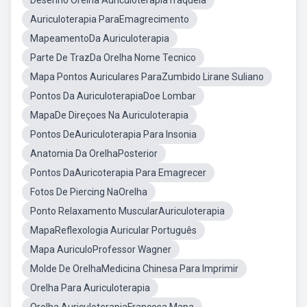
Desenho Orelha AuriculoterapiaTraqueia
Auriculoterapia ParaEmagrecimento
MapeamentoDa Auriculoterapia
Parte De TrazDa Orelha Nome Tecnico
Mapa Pontos Auriculares ParaZumbido Lirane Suliano
Pontos Da AuriculoterapiaDoe Lombar
MapaDe Direçoes Na Auriculoterapia
Pontos DeAuriculoterapia Para Insonia
Anatomia Da OrelhaPosterior
Pontos DaAuricoterapia Para Emagrecer
Fotos De Piercing NaOrelha
Ponto Relaxamento MuscularAuriculoterapia
MapaReflexologia Auricular Português
Mapa AuriculoProfessor Wagner
Molde De OrelhaMedicina Chinesa Para Imprimir
Orelha Para Auriculoterapia