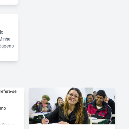
do
Minha
rdagens