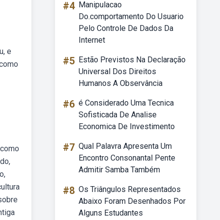
#4
Manipulacao
Do.comportamento Do Usuario
Pelo Controle De Dados Da
Internet
u, e
#5
Estão Previstos Na Declaração
e como
Universal Dos Direitos
Humanos A Observância
#6
é Considerado Uma Tecnica
Sofisticada De Analise
Economica De Investimento
#7
Qual Palavra Apresenta Um
e como
Encontro Consonantal Pente
do,
Admitir Samba Também
o,
ultura
#8
Os Triângulos Representados
sobre
Abaixo Foram Desenhados Por
ntiga
Alguns Estudantes