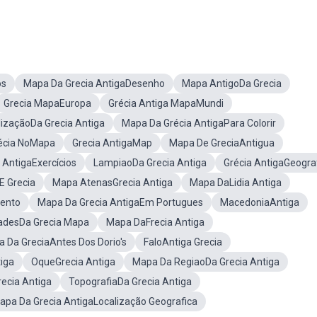
os
Mapa Da Grecia AntigaDesenho
Mapa AntigoDa Grecia
Grecia MapaEuropa
Grécia Antiga MapaMundi
lizaçãoDa Grecia Antiga
Mapa Da Grécia AntigaPara Colorir
écia NoMapa
Grecia AntigaMap
Mapa De GreciaAntigua
 AntigaExercícios
LampiaoDa Grecia Antiga
Grécia AntigaGeogra
E Grecia
Mapa AtenasGrecia Antiga
Mapa DaLidia Antiga
ento
Mapa Da Grecia AntigaEm Portugues
MacedoniaAntiga
adesDa Grecia Mapa
Mapa DaFrecia Antiga
 Da GreciaAntes Dos Dorio's
FaloAntiga Grecia
iga
OqueGrecia Antiga
Mapa Da RegiaoDa Grecia Antiga
ecia Antiga
TopografiaDa Grecia Antiga
apa Da Grecia AntigaLocalização Geografica