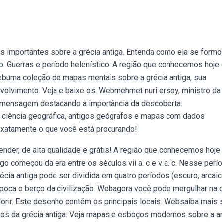
s importantes sobre a grécia antiga. Entenda como ela se formo
ão. Guerras e período helenístico. A região que conhecemos hoj
Webuma coleção de mapas mentais sobre a grécia antiga, sua
senvolvimento. Veja e baixe os. Webmehmet nuri ersoy, ministro da
uma mensagem destacando a importância da descoberta.
a ciência geográfica, antigos geógrafos e mapas com dados
exatamente o que você está procurando!
ender, de alta qualidade e grátis! A região que conhecemos hoj
o começou da era entre os séculos vii a. c e v a. c. Nesse perío
cia antiga pode ser dividida em quatro períodos (escuro, arcaic
época o berço da civilização. Webagora você pode mergulhar na c
orir. Este desenho contém os principais locais. Websaiba mais 
rafos da grécia antiga. Veja mapas e esboços modernos sobre a a