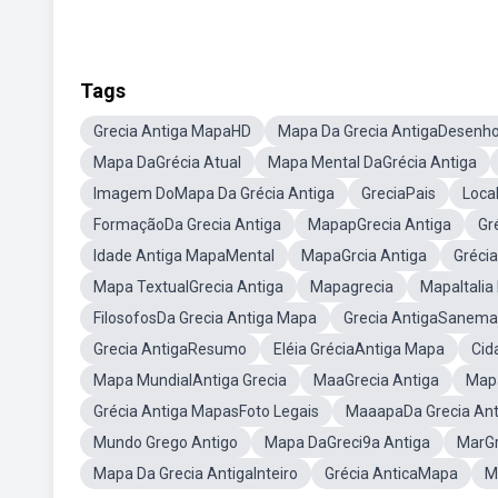
Tags
Grecia Antiga MapaHD
Mapa Da Grecia AntigaDesenh
Mapa DaGrécia Atual
Mapa Mental DaGrécia Antiga
Imagem DoMapa Da Grécia Antiga
GreciaPais
Loca
FormaçãoDa Grecia Antiga
MapapGrecia Antiga
Gr
Idade Antiga MapaMental
MapaGrcia Antiga
Grécia
Mapa TextualGrecia Antiga
Mapagrecia
MapaItalia 
FilosofosDa Grecia Antiga Mapa
Grecia AntigaSanema
Grecia AntigaResumo
Eléia GréciaAntiga Mapa
Cid
Mapa MundialAntiga Grecia
MaaGrecia Antiga
Mapa
Grécia Antiga MapasFoto Legais
MaaapaDa Grecia Ant
Mundo Grego Antigo
Mapa DaGreci9a Antiga
MarGr
Mapa Da Grecia AntigaInteiro
Grécia AnticaMapa
M