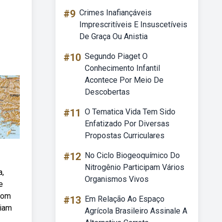
#9
Crimes Inafiançáveis
Imprescritíveis E Insuscetíveis
De Graça Ou Anistia
#10
Segundo Piaget O
Conhecimento Infantil
Acontece Por Meio De
Descobertas
#11
O Tematica Vida Tem Sido
Enfatizado Por Diversas
Propostas Curriculares
#12
No Ciclo Biogeoquímico Do
Nitrogênio Participam Vários
a,
Organismos Vivos
e
com
#13
Em Relação Ao Espaço
diam
Agrícola Brasileiro Assinale A