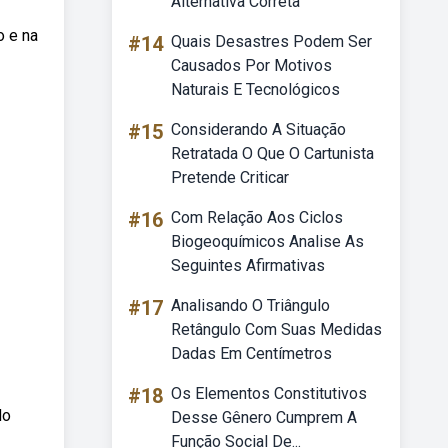
Alternativa Correta
o e na
#14
Quais Desastres Podem Ser
Causados Por Motivos
Naturais E Tecnológicos
#15
Considerando A Situação
Retratada O Que O Cartunista
Pretende Criticar
#16
Com Relação Aos Ciclos
Biogeoquímicos Analise As
Seguintes Afirmativas
#17
Analisando O Triângulo
Retângulo Com Suas Medidas
Dadas Em Centímetros
#18
Os Elementos Constitutivos
do
Desse Gênero Cumprem A
Função Social De...