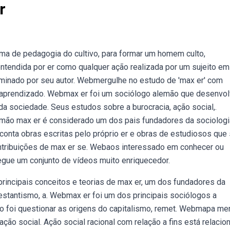
r
ama de pedagogia do cultivo, para formar um homem culto,
ntendida por er como qualquer ação realizada por um sujeito e
rminado por seu autor. Webmergulhe no estudo de 'max er' com
 aprendizado. Webmax er foi um sociólogo alemão que desenvo
a sociedade. Seus estudos sobre a burocracia, ação social,.
mão max er é considerado um dos pais fundadores da sociologi
conta obras escritas pelo próprio er e obras de estudiosos que
ntribuições de max er se. Webaos interessado em conhecer ou
segue um conjunto de vídeos muito enriquecedor.
incipais conceitos e teorias de max er, um dos fundadores da
testantismo, a. Webmax er foi um dos principais sociólogos a
co foi questionar as origens do capitalismo, remet. Webmapa me
ação social. Ação social racional com relação a fins está relacio