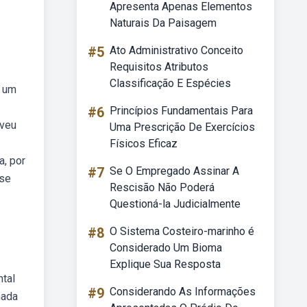
Apresenta Apenas Elementos
Naturais Da Paisagem
#5
Ato Administrativo Conceito
Requisitos Atributos
Classificação E Espécies
m um
#6
Princípios Fundamentais Para
lveu
Uma Prescrição De Exercícios
Físicos Eficaz
a, por
#7
Se O Empregado Assinar A
 se
Rescisão Não Poderá
Questioná-la Judicialmente
#8
O Sistema Costeiro-marinho é
Considerado Um Bioma
Explique Sua Resposta
ntal
#9
Considerando As Informações
nada