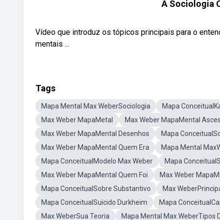
A Sociologia
Vídeo que introduz os tópicos principais para o ent
mentais ...
Tags
Mapa Mental Max WeberSociologia
Mapa ConceitualKa
Max Weber MapaMetal
Max Weber MapaMental Asce
Max Weber MapaMental Desenhos
Mapa ConceitualS
Max Weber MapaMental Quem Era
Mapa Mental Max
Mapa ConceitualModelo Max Weber
Mapa ConceitualS
Max Weber MapaMental Quem Foi
Max Weber MapaMen
Mapa ConceitualSobre Substantivo
Max WeberPrincipa
Mapa ConceitualSuicido Durkheim
Mapa ConceitualCa
Max WeberSua Teoria
Mapa Mental Max WeberTipos 