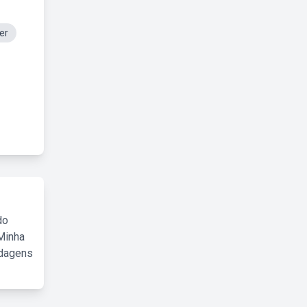
er
do
Minha
rdagens