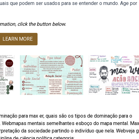
tuais que podem ser usados para se entender o mundo. Age por
mation, click the button below.
LEARN MORE
minação para max er, quais são os tipos de dominação para o
der. Webmapas mentais semelhantes esboço do mapa mental. Ma
erpretação da sociedade partindo o indivíduo que nela. Webveja g
lina de ciência política categoria: