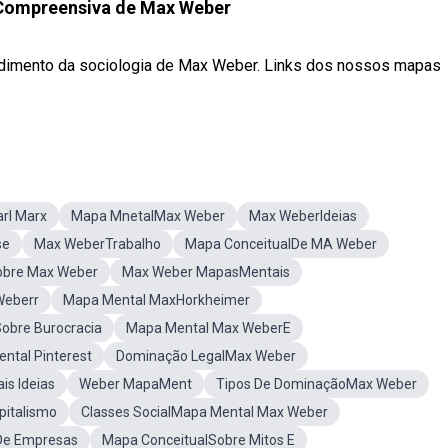
 Compreensiva de Max Weber
endimento da sociologia de Max Weber. Links dos nossos mapas
rl Marx
Mapa MnetalMax Weber
Max WeberIdeias
se
Max WeberTrabalho
Mapa ConceitualDe MA Weber
obre Max Weber
Max Weber MapasMentais
Weberr
Mapa Mental MaxHorkheimer
obre Burocracia
Mapa Mental Max WeberE
tal Pinterest
Dominação LegalMax Weber
is Ideias
Weber MapaMent
Tipos De DominaçãoMax Weber
pitalismo
Classes SocialMapa Mental Max Weber
De Empresas
Mapa ConceitualSobre Mitos E