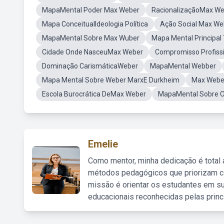
MapaMental Poder Max Weber
RacionalizaçãoMax W
Mapa ConceitualIdeologia Política
Ação Social Max W
MapaMental Sobre Max Wuber
Mapa Mental Principal
Cidade Onde NasceuMax Weber
Compromisso Profiss
Dominação CarismáticaWeber
MapaMental Webber
Mapa Mental Sobre Weber MarxE Durkheim
Max Webe
Escola Burocrática DeMax Weber
MapaMental Sobre 
Emelie
Como mentor, minha dedicação é total
métodos pedagógicos que priorizam co
missão é orientar os estudantes em su
educacionais reconhecidas pelas princ