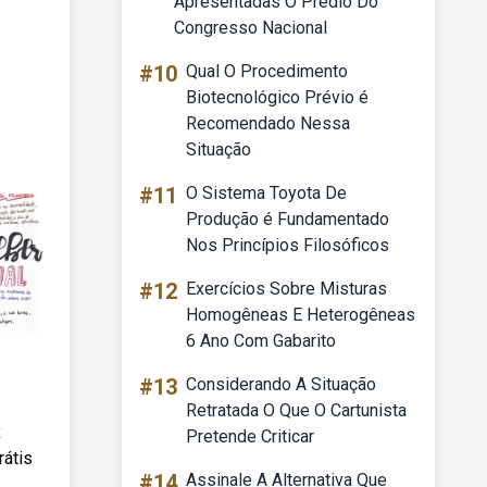
Apresentadas O Prédio Do
Congresso Nacional
#10
Qual O Procedimento
Biotecnológico Prévio é
Recomendado Nessa
Situação
#11
O Sistema Toyota De
Produção é Fundamentado
Nos Princípios Filosóficos
#12
Exercícios Sobre Misturas
Homogêneas E Heterogêneas
6 Ano Com Gabarito
#13
Considerando A Situação
Retratada O Que O Cartunista
x
Pretende Criticar
rátis
#14
Assinale A Alternativa Que