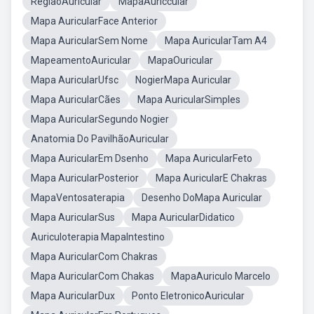
RegiãoAuricular
MapaAuriccular
Mapa AuricularFace Anterior
Mapa AuricularSem Nome
Mapa AuricularTam A4
MapeamentoAuricular
MapaOuricular
Mapa AuricularUfsc
NogierMapa Auricular
Mapa AuricularCães
Mapa AuricularSimples
Mapa AuricularSegundo Nogier
Anatomia Do PavilhãoAuricular
Mapa AuricularEm Dsenho
Mapa AuricularFeto
Mapa AuricularPosterior
Mapa AuricularE Chakras
MapaVentosaterapia
Desenho DoMapa Auricular
Mapa AuricularSus
Mapa AuricularDidatico
Auriculoterapia MapaIntestino
Mapa AuricularCom Chakras
Mapa AuricularCom Chakas
MapaAuriculo Marcelo
Mapa AuricularDux
Ponto EletronicoAuricular