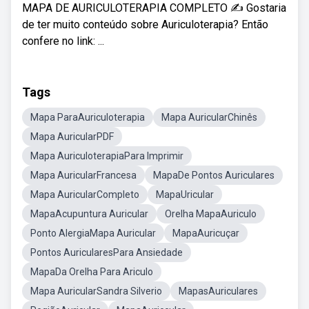
MAPA DE AURICULOTERAPIA COMPLETO ✍ Gostaria
de ter muito conteúdo sobre Auriculoterapia? Então
confere no link: ...
Tags
Mapa ParaAuriculoterapia
Mapa AuricularChinês
Mapa AuricularPDF
Mapa AuriculoterapiaPara Imprimir
Mapa AuricularFrancesa
MapaDe Pontos Auriculares
Mapa AuricularCompleto
MapaUricular
MapaAcupuntura Auricular
Orelha MapaAuriculo
Ponto AlergiaMapa Auricular
MapaAuricuçar
Pontos AuricularesPara Ansiedade
MapaDa Orelha Para Ariculo
Mapa AuricularSandra Silverio
MapasAuriculares