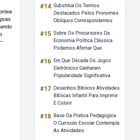
#14
Substitua Os Termos
online
Destacados Pelos Pronomes
gicas
Oblíquos Correspondentes
 sendo
#15
Sobre Os Precursores Da
o
Economia Política Clássica
 —
Podemos Afirmar Que
#16
Em Que Década Os Jogos
Eletrônicos Ganharam
Popularidade Significativa
#17
Desenhos Bíblicos Atividades
Bíblicas Infantil Para Imprimir
E Colorir
#18
Base Da Pratica Pedagogica
O Curriculo Escolar Contempla
As Atividades