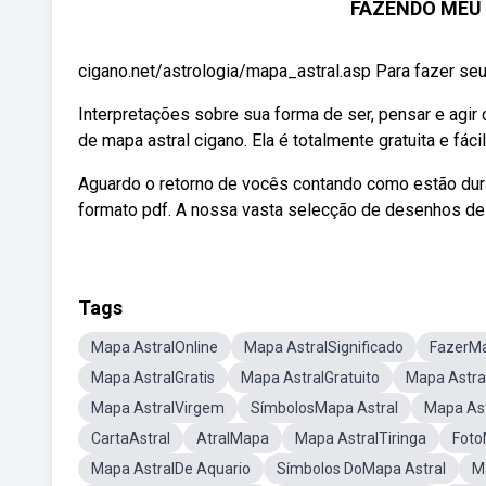
FAZENDO MEU 
cigano.net/astrologia/mapa_astral.asp Para fazer seu
Interpretações sobre sua forma de ser, pensar e agir
de mapa astral cigano. Ela é totalmente gratuita e fác
Aguardo o retorno de vocês contando como estão dur
formato pdf. A nossa vasta selecção de desenhos de 
Tags
Mapa AstralOnline
Mapa AstralSignificado
FazerMa
Mapa AstralGratis
Mapa AstralGratuito
Mapa Astra
Mapa AstralVirgem
SímbolosMapa Astral
Mapa Ast
CartaAstral
AtralMapa
Mapa AstralTiringa
Foto
Mapa AstralDe Aquario
Símbolos DoMapa Astral
M