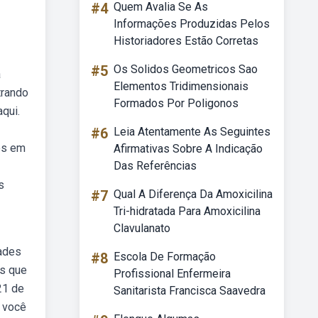
#4
Quem Avalia Se As
Informações Produzidas Pelos
Historiadores Estão Corretas
#5
Os Solidos Geometricos Sao
a
Elementos Tridimensionais
trando
Formados Por Poligonos
qui.
#6
Leia Atentamente As Seguintes
os em
Afirmativas Sobre A Indicação
Das Referências
s
#7
Qual A Diferença Da Amoxicilina
Tri-hidratada Para Amoxicilina
Clavulanato
dades
#8
Escola De Formação
os que
Profissional Enfermeira
21 de
Sanitarista Francisca Saavedra
e você