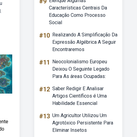
#9
Elenque Algumas
u
Características Centrais Da
.
Educação Como Processo
Social
#10
Realizando A Simplificação Da
Expressão Algébrica A Seguir
Encontraremos
#11
Neocolonialismo Europeu
Deixou O Seguinte Legado
Para As áreas Ocupadas:
#12
Saber Redigir E Analisar
Artigos Científicos é Uma
Habilidade Essencial
#13
Um Agricultor Utilizou Um
ente
Agrotóxico Persistente Para
ado
Eliminar Insetos