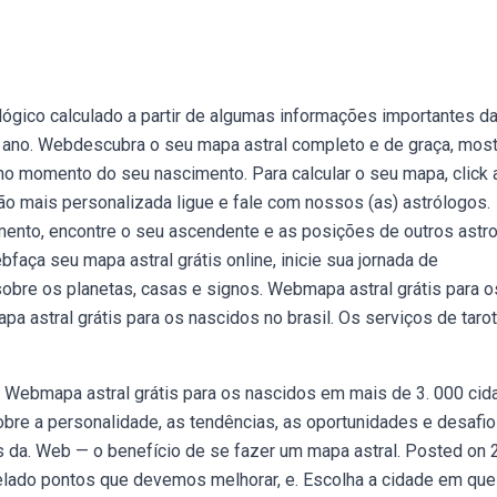
ógico calculado a partir de algumas informações importantes d
 e ano. Webdescubra o seu mapa astral completo e de graça, mos
no momento do seu nascimento. Para calcular o seu mapa, click a
ão mais personalizada ligue e fale com nossos (as) astrólogos.
ento, encontre o seu ascendente e as posições de outros astr
faça seu mapa astral grátis online, inicie sua jornada de
obre os planetas, casas e signos. Webmapa astral grátis para o
a astral grátis para os nascidos no brasil. Os serviços de tarot
. Webmapa astral grátis para os nascidos em mais de 3. 000 ci
bre a personalidade, as tendências, as oportunidades e desafi
 da. Web — o benefício de se fazer um mapa astral. Posted on 
velado pontos que devemos melhorar, e. Escolha a cidade em qu