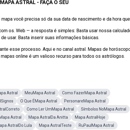
MAPA ASTRAL - FAÇA O SEU
 mapa você precisa só da sua data de nascimento e da hora que .
 com os. Web — a resposta é simples: Basta usar nossa calculad
il de usar. Basta inserir suas informações básicas.
ante esse processo. Aqui e no canal astral. Mapas de horósco
mapas online é um valioso recurso para todos os astrólogos.
pa Astral
MeuMapa Astral
Como FazerMapa Astral
lSignos
O Que ÉMapa Astral
PersonareMapa Astral
ralCorreto
Como Ler UmMapa Astral
Símbolos NoMapa Astral
Mapa Astral
Mapa AstralDa Anitta
Mapa AstralHoje
apa AstralDo Lula
Mapa AstralTeste
RuPaulMapa Astral