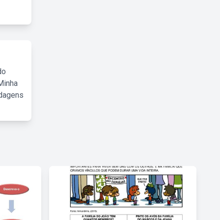
do
Minha
rdagens