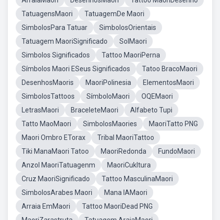
ArraiaMaori
DesenhosMaori
Tattoo MaoriDesenho
TatuagensMaori
TatuagemDe Maori
SimbolosPara Tatuar
SimbolosOrientais
Tatuagem MaoriSignificado
SolMaori
Simbolos Significados
Tattoo MaoriPerna
Símbolos Maori ESeus Significados
Tatoo BracoMaori
DesenhosMaoris
MaoriPolinesia
ElementosMaori
SimbolosTattoos
SímboloMaori
OQEMaori
LetrasMaori
BraceleteMaori
Alfabeto Tupi
Tatto MaoMaori
SimbolosMaories
MaoriTatto PNG
Maori Ombro ETorax
Tribal MaoriTattoo
Tiki ManaMaori Tatoo
MaoriRedonda
FundoMaori
Anzol MaoriTatuagenm
MaoriCukltura
Cruz MaoriSignificado
Tattoo MasculinaMaori
SimbolosArabes Maori
Mana IAMaori
Arraia EmMaori
Tattoo MaoriDead PNG