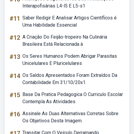
Interapofisárias L4-l5 E L5-s1
#11
Saber Redigir E Analisar Artigos Científicos é
Uma Habilidade Essencial
#12
A Criação Do Feijão-tropeiro Na Culinária
Brasileira Está Relacionada à
#13
Os Seres Humanos Podem Abrigar Parasitas
Unicelulares E Pluricelulares
#14
Os Saldos Apresentados Foram Extraídos Da
Contabilidade Em 31/10/20x1.
#15
Base Da Pratica Pedagogica O Curriculo Escolar
Contempla As Atividades
#16
Assinale As Duas Alternativas Corretas Sobre
Os Objetivos Desta Imagem.
#17
Transitar Com O Veículo Derramando