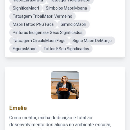
MaoriZarastruta
Tatuagem AraiaMaori
SignificaMaori
Símbolos MaoriMoana
Tatuagem TribalMaori Vermelho
MaoriTattoo PNG Faca
SimnoloMaori
Pinturas IndigenasE Seus Significados
Tatuagem CírculoMaori Fogo
Signo Maori DeMarço
FigurasMaori
Tattos ESeu Significados
Emelie
Como mentor, minha dedicação é total ao
desenvolvimento dos alunos no ambiente escolar,