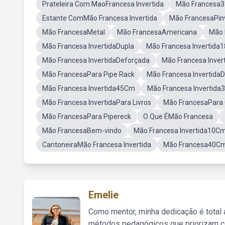
Prateleira Com MaoFrancesa Invertida
Mão Francesa
Estante ComMão Francesa Invertida
Mão FrancesaPin
Mão FrancesaMetal
Mão FrancesaAmericana
Mão 
Mão Francesa InvertidaDupla
Mão Francesa Invertida
Mão Francesa InvertidaDeforçada
Mão Francesa Invert
Mão FrancesaPara Pipe Rack
Mão Francesa Invertida
Mão Francesa Invertida45Cm
Mão Francesa Invertid
Mão Francesa InvertidaPara Livros
Mão FrancesaPara 
Mão FrancesaPara Pipereck
O Que ÉMão Francesa
Mão FrancesaBem-vindo
Mão Francesa Invertida10C
CantoneiraMão Francesa Invertida
Mão Francesa40C
Emelie
Como mentor, minha dedicação é total
métodos pedagógicos que priorizam co