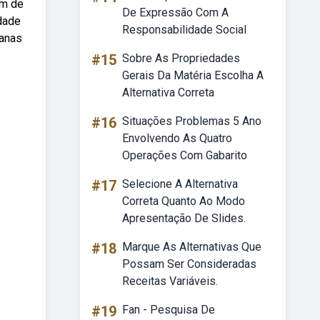
em de
De Expressão Com A
dade
Responsabilidade Social
canas
#15
Sobre As Propriedades
Gerais Da Matéria Escolha A
Alternativa Correta
#16
Situações Problemas 5 Ano
Envolvendo As Quatro
Operações Com Gabarito
#17
Selecione A Alternativa
Correta Quanto Ao Modo
Apresentação De Slides.
#18
Marque As Alternativas Que
Possam Ser Consideradas
Receitas Variáveis.
#19
Fan - Pesquisa De