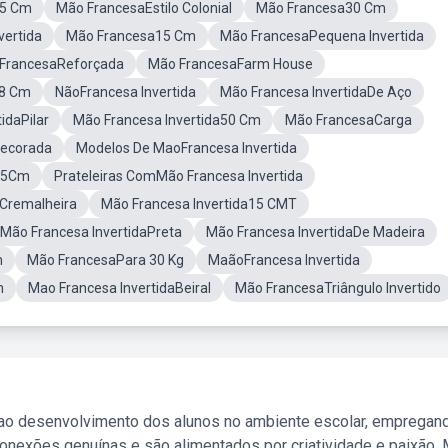
35 Cm
Mão FrancesaEstilo Colonial
Mão Francesa30 Cm
vertida
Mão Francesa15 Cm
Mão FrancesaPequena Invertida
FrancesaReforçada
Mão FrancesaFarm House
18 Cm
NãoFrancesa Invertida
Mão Francesa InvertidaDe Aço
idaPilar
Mão Francesa Invertida50 Cm
Mão FrancesaCarga
Decorada
Modelos De MaoFrancesa Invertida
a35Cm
Prateleiras ComMão Francesa Invertida
Cremalheira
Mão Francesa Invertida15 CMT
Mão Francesa InvertidaPreta
Mão Francesa InvertidaDe Madeira
m
Mão FrancesaPara 30 Kg
MaãoFrancesa Invertida
m
Mao Francesa InvertidaBeiral
Mão FrancesaTriângulo Invertido
 ao desenvolvimento dos alunos no ambiente escolar, empregan
nexões genuínas e são alimentados por criatividade e paixão. 