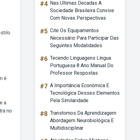
#4
Nas Ultimas Decadas A
Sociedade Brasileira Convive
Com Novas Perspectivas
#5
Cite Os Equipamentos
stilo
Necessário Para Participar Das
Seguintes Modalidades
#6
Tecendo Linguagens Língua
Portuguesa 8 Ano Manual Do
Professor Respostas
m é
#7
A Importância Econômica E
Tecnológica Desses Elementos
Pela Similaridade
e a
tra no
#8
Transtornos Da Aprendizagem
Abordagem Neurobiológica E
Multidisciplinar