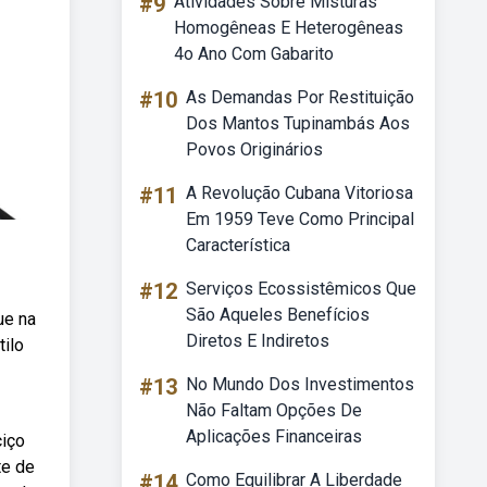
#9
Atividades Sobre Misturas
Homogêneas E Heterogêneas
4o Ano Com Gabarito
#10
As Demandas Por Restituição
Dos Mantos Tupinambás Aos
Povos Originários
#11
A Revolução Cubana Vitoriosa
Em 1959 Teve Como Principal
Característica
#12
Serviços Ecossistêmicos Que
São Aqueles Benefícios
ue na
Diretos E Indiretos
tilo
#13
No Mundo Dos Investimentos
Não Faltam Opções De
Aplicações Financeiras
ciço
te de
#14
Como Equilibrar A Liberdade