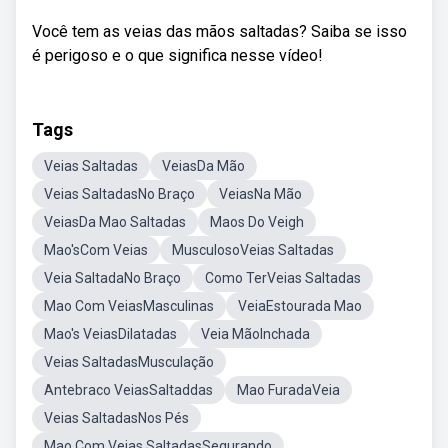
Você tem as veias das mãos saltadas? Saiba se isso
é perigoso e o que significa nesse vídeo!
Tags
Veias Saltadas
VeiasDa Mão
Veias SaltadasNo Braço
VeiasNa Mão
VeiasDa Mao Saltadas
Maos Do Veigh
Mao'sCom Veias
MusculosoVeias Saltadas
Veia SaltadaNo Braço
Como TerVeias Saltadas
Mao Com VeiasMasculinas
VeiaEstourada Mao
Mao's VeiasDilatadas
Veia MãoInchada
Veias SaltadasMusculação
Antebraco VeiasSaltaddas
Mao FuradaVeia
Veias SaltadasNos Pés
Mao Com Veias SaltadasSegurando