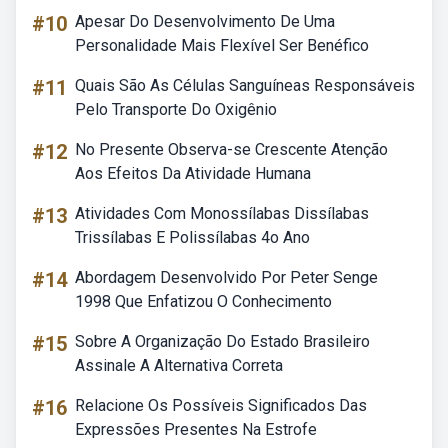
#10
Apesar Do Desenvolvimento De Uma
Personalidade Mais Flexível Ser Benéfico
#11
Quais São As Células Sanguíneas Responsáveis
Pelo Transporte Do Oxigênio
#12
No Presente Observa-se Crescente Atenção
Aos Efeitos Da Atividade Humana
#13
Atividades Com Monossílabas Dissílabas
Trissílabas E Polissílabas 4o Ano
#14
Abordagem Desenvolvido Por Peter Senge
1998 Que Enfatizou O Conhecimento
#15
Sobre A Organização Do Estado Brasileiro
Assinale A Alternativa Correta
#16
Relacione Os Possíveis Significados Das
Expressões Presentes Na Estrofe