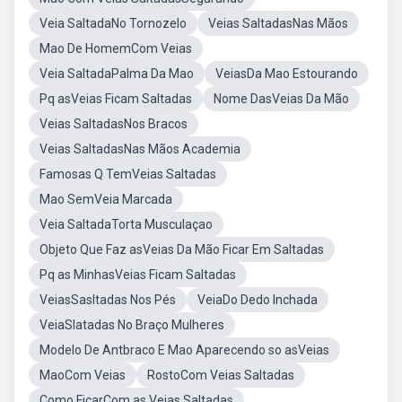
Veia SaltadaNo Tornozelo
Veias SaltadasNas Mãos
Mao De HomemCom Veias
Veia SaltadaPalma Da Mao
VeiasDa Mao Estourando
Pq asVeias Ficam Saltadas
Nome DasVeias Da Mão
Veias SaltadasNos Bracos
Veias SaltadasNas Mãos Academia
Famosas Q TemVeias Saltadas
Mao SemVeia Marcada
Veia SaltadaTorta Musculaçao
Objeto Que Faz asVeias Da Mão Ficar Em Saltadas
Pq as MinhasVeias Ficam Saltadas
VeiasSasltadas Nos Pés
VeiaDo Dedo Inchada
VeiaSlatadas No Braço Mulheres
Modelo De Antbraco E Mao Aparecendo so asVeias
MaoCom Veias
RostoCom Veias Saltadas
Como FicarCom as Veias Saltadas