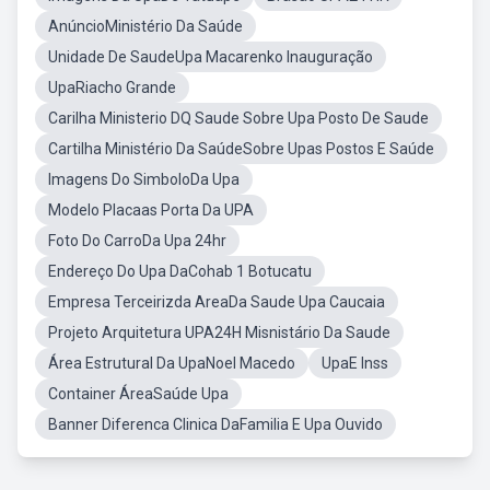
AnúncioMinistério Da Saúde
Unidade De SaudeUpa Macarenko Inauguração
UpaRiacho Grande
Carilha Ministerio DQ Saude Sobre Upa Posto De Saude
Cartilha Ministério Da SaúdeSobre Upas Postos E Saúde
Imagens Do SimboloDa Upa
Modelo Placaas Porta Da UPA
Foto Do CarroDa Upa 24hr
Endereço Do Upa DaCohab 1 Botucatu
Empresa Terceirizda AreaDa Saude Upa Caucaia
Projeto Arquitetura UPA24H Misnistário Da Saude
Área Estrutural Da UpaNoel Macedo
UpaE Inss
Container ÁreaSaúde Upa
Banner Diferenca Clinica DaFamilia E Upa Ouvido