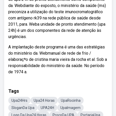
da. Webdiante do exposto, o ministério da saúde (ms)
preconiza a utilização do teste imunocromatográﬁco
com antígeno rk39 na rede pública de saúde desde
2011, para. Weba unidade de pronto atendimento (upa
24h) é um dos componentes da rede de atenção às
urgências.
A implantação deste programa é uma das estratégias
do ministério da. Webmanual de rede de frio /
elaboraçªo de cristina maria vieira da rocha et al. Sob a
responsabilidade do ministério da saúde. No período
de 1974 a.
Tags
Upa24Hrs
Upa24 Horas
UpaRocinha
SloganDa Upa
UPA24H
UpaImagem
Logo Da Upa24 Horas
ProcoDa UPA
PortariaUpa