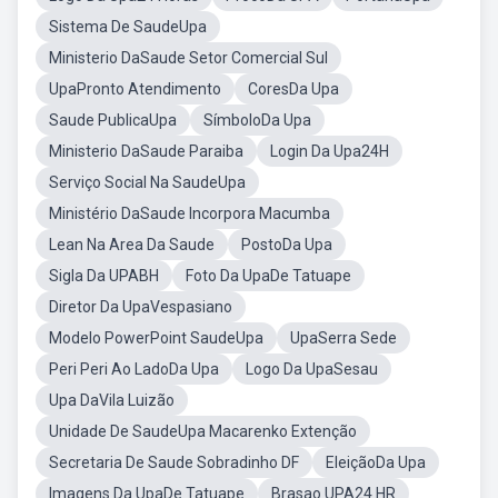
Sistema De SaudeUpa
Ministerio DaSaude Setor Comercial Sul
UpaPronto Atendimento
CoresDa Upa
Saude PublicaUpa
SímboloDa Upa
Ministerio DaSaude Paraiba
Login Da Upa24H
Serviço Social Na SaudeUpa
Ministério DaSaude Incorpora Macumba
Lean Na Area Da Saude
PostoDa Upa
Sigla Da UPABH
Foto Da UpaDe Tatuape
Diretor Da UpaVespasiano
Modelo PowerPoint SaudeUpa
UpaSerra Sede
Peri Peri Ao LadoDa Upa
Logo Da UpaSesau
Upa DaVila Luizão
Unidade De SaudeUpa Macarenko Extenção
Secretaria De Saude Sobradinho DF
EleiçãoDa Upa
Imagens Da UpaDe Tatuape
Brasao UPA24 HR