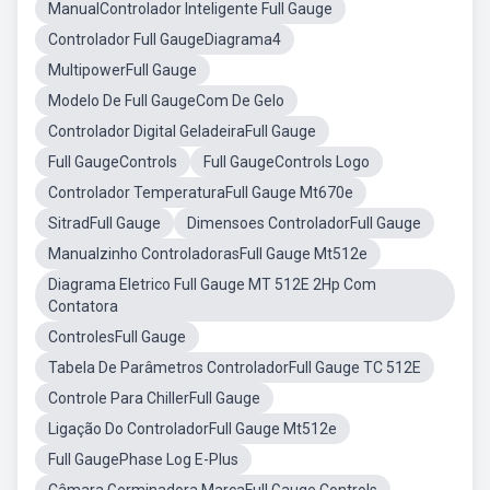
ManualControlador Inteligente Full Gauge
Controlador Full GaugeDiagrama4
MultipowerFull Gauge
Modelo De Full GaugeCom De Gelo
Controlador Digital GeladeiraFull Gauge
Full GaugeControls
Full GaugeControls Logo
Controlador TemperaturaFull Gauge Mt670e
SitradFull Gauge
Dimensoes ControladorFull Gauge
Manualzinho ControladorasFull Gauge Mt512e
Diagrama Eletrico Full Gauge MT 512E 2Hp Com
Contatora
ControlesFull Gauge
Tabela De Parâmetros ControladorFull Gauge TC 512E
Controle Para ChillerFull Gauge
Ligação Do ControladorFull Gauge Mt512e
Full GaugePhase Log E-Plus