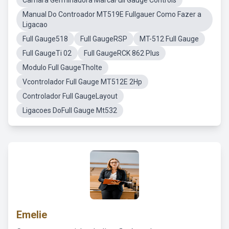
Câmara Germinadora MarcaFull Gauge Controls
Manual Do Controador MT519E Fullgauer Como Fazer a
Ligacao
Full Gauge518
Full GaugeRSP
MT-512 Full Gauge
Full GaugeTi 02
Full GaugeRCK 862 Plus
Modulo Full GaugeTholte
Vcontrolador Full Gauge MT512E 2Hp
Controlador Full GaugeLayout
Ligacoes DoFull Gauge Mt532
Emelie