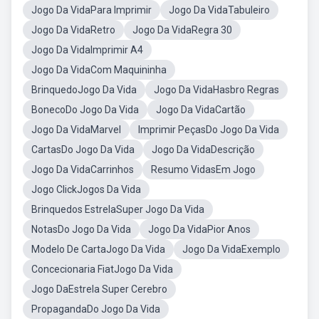
Jogo Da VidaPara Imprimir
Jogo Da VidaTabuleiro
Jogo Da VidaRetro
Jogo Da VidaRegra 30
Jogo Da VidaImprimir A4
Jogo Da VidaCom Maquininha
BrinquedoJogo Da Vida
Jogo Da VidaHasbro Regras
BonecoDo Jogo Da Vida
Jogo Da VidaCartão
Jogo Da VidaMarvel
Imprimir PeçasDo Jogo Da Vida
CartasDo Jogo Da Vida
Jogo Da VidaDescrição
Jogo Da VidaCarrinhos
Resumo VidasEm Jogo
Jogo ClickJogos Da Vida
Brinquedos EstrelaSuper Jogo Da Vida
NotasDo Jogo Da Vida
Jogo Da VidaPior Anos
Modelo De CartaJogo Da Vida
Jogo Da VidaExemplo
Concecionaria FiatJogo Da Vida
Jogo DaEstrela Super Cerebro
PropagandaDo Jogo Da Vida