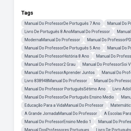
Tags
Manual Do ProfessorDe Português 7 Ano
Manual Do P
Livro De Português 8 AnoManual Do Professor
Manual
ModernaManual Do Professor
Manual Do ProfessorP
Manual Do ProfessorDe Português 5 Ano
Manual Do P
Manual Do ProfessorHistória 8 Ano
Manual Do Profe
Manual Do Professor2 Grau
Manual Do ProfessorSoi V
Manual Do ProfessorAprender Juntos
Manual Do Prof
Livro 838948Manual Do Professor
Manual Do Professo
Manual Do Professor PortuguêsSétimo Ano
Livro Ado
Manual Do ProfessorDe Português Ensino Medio
Manu
Educação Para a VidaManual Do Professor
Matemátic
A Grande JornadaManual Do Professor
A Escolas Par
Manual Do ProfessorEnsino Medio 1
Manual Do Profe
Manual DosProfessores Portugues
Livro De Português