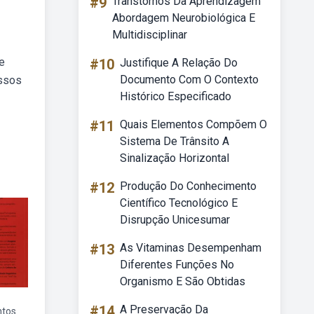
#9
Transtornos Da Aprendizagem
Abordagem Neurobiológica E
Multidisciplinar
e
#10
Justifique A Relação Do
Documento Com O Contexto
ossos
Histórico Especificado
#11
Quais Elementos Compõem O
Sistema De Trânsito A
Sinalização Horizontal
#12
Produção Do Conhecimento
Científico Tecnológico E
Disrupção Unicesumar
#13
As Vitaminas Desempenham
Diferentes Funções No
Organismo E São Obtidas
#14
A Preservação Da
ntos