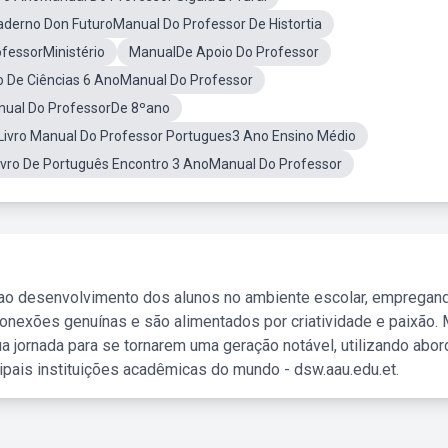
aderno Don FuturoManual Do Professor De Histortia
fessorMinistério
ManualDe Apoio Do Professor
ro De Ciências 6 AnoManual Do Professor
nual Do ProfessorDe 8ºano
Livro Manual Do Professor Portugues3 Ano Ensino Médio
ivro De Português Encontro 3 AnoManual Do Professor
 ao desenvolvimento dos alunos no ambiente escolar, empregan
nexões genuínas e são alimentados por criatividade e paixão. 
a jornada para se tornarem uma geração notável, utilizando abo
ipais instituições acadêmicas do mundo - dsw.aau.edu.et.