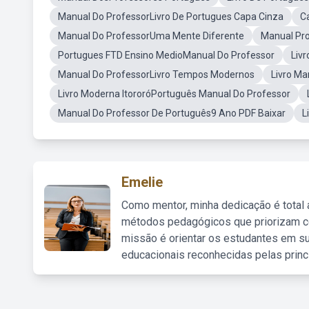
Manual Do ProfessorLivro De Portugues Capa Cinza
C
Manual Do ProfessorUma Mente Diferente
Manual Pro
Portugues FTD Ensino MedioManual Do Professor
Liv
Manual Do ProfessorLivro Tempos Modernos
Livro Ma
Livro Moderna ItororóPortuguês Manual Do Professor
Manual Do Professor De Português9 Ano PDF Baixar
L
Emelie
Como mentor, minha dedicação é total
métodos pedagógicos que priorizam co
missão é orientar os estudantes em su
educacionais reconhecidas pelas princ