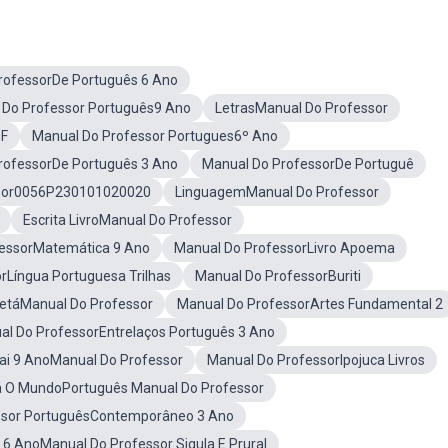
rofessorDe Português 6 Ano
 Do Professor Português9 Ano
LetrasManual Do Professor
DF
Manual Do Professor Portugues6º Ano
rofessorDe Português 3 Ano
Manual Do ProfessorDe Portuguê
ssor0056P230101020020
LinguagemManual Do Professor
Escrita LivroManual Do Professor
essorMatemática 9 Ano
Manual Do ProfessorLivro Apoema
rLíngua Portuguesa Trilhas
Manual Do ProfessorBuriti
letáManual Do Professor
Manual Do ProfessorArtes Fundamental 2
al Do ProfessorEntrelaços Português 3 Ano
ai 9 AnoManual Do Professor
Manual Do ProfessorIpojuca Livros
a O MundoPortuguês Manual Do Professor
ssor PortuguêsContemporâneo 3 Ano
 6 AnoManual Do Professor Sigula E Prural