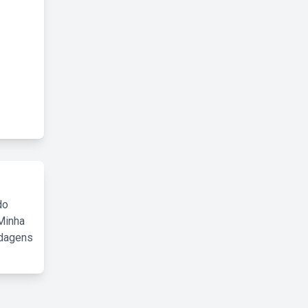
do
Minha
rdagens