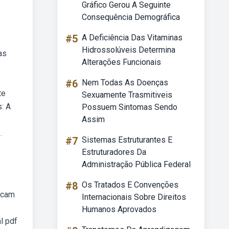
Gráfico Gerou A Seguinte
Consequência Demográfica
#5
A Deficiência Das Vitaminas
Hidrossolúveis Determina
as
Alterações Funcionais
#6
Nem Todas As Doenças
te
Sexuamente Trasmitiveis
: A
Possuem Sintomas Sendo
Assim
.
#7
Sistemas Estruturantes E
Estruturadores Da
Administração Pública Federal
#8
Os Tratados E Convenções
tacam
Internacionais Sobre Direitos
Humanos Aprovados
l pdf