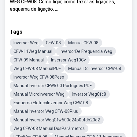
WEG CFW08. Como ligar, como fazer as ligações,
esquema de ligação, ...
Tags
Inversor Weg
CFW-08
Manual CFW-08
CFW-11Weg Manual
InversorDe Frequencia Weg
CFW-09 Manual
Inversor Weg10Cv
Weg CFW-08 ManualPDF
Manual Do Inversor CFW-08
Inversor Weg CFW-08Peso
Manual Inversor CFW5.00 Português PDF
Manual MicroInversor Weg
Inversor WegCfc8
Esquema EletricoInversor Weg CFW-08
Manual Inversor Weg CFW-08Plus
Manual Inversor WegCfw500d24p0t4db20g2
Weg CFW-08 Manual DosParâmetros