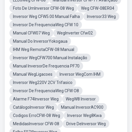
LEDsWeg CFW-08
Manual Inversor CFW-11 Avançado
Foto De UmInversor CFW-08 Weg
Weg CFW-08ER04
Inversor Weg CFW5.00 Manual Falha
Inversor33 Weg
Inversor De FrequenciaWeg CFW 10
Manual CFW07 Weg
WegInverter Cfw02
Manual Do InversorYokogaua
IHM Weg RemotaCFW-08 Manual
Inversor WegCFW700 Manual Instalação
Manual InversorDe Frequencia PF70
Manual WegLigacoes
Inversor WegCom IHM
Inversor Weg220V 2CV Trifasico
Inversor De FrequenciaWeg CFW O8
Alarme F74Inversor Weg
WegW8 Inversor
CatálogoInversor Weg
Manual InversorAC900
Codigos ErroCFW-08 Weg
Inversor Weg8Kwa
MedidasInversor CFW-08
Drive DeInversor Weg