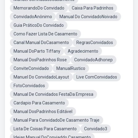
MemorandoDo Convidado
Caixa Para Padrinhos
ConvidadoAnônimo
Manual Do ConvidadoNoivado
Guia PráticoDo Convidado
Como Fazer Lista De Casamento
Canal Manual DoCasamento
RegrasConvidados
Manual DoParto Tiffany
Agradecimento
Manual DosPadrinhos Rose
ConvidadoAdhonep
ConviteConvidado
ManualRustico
Manuel Do ConvidadoLayout
Live ComConvidados
FotoConvidados
Manual De Convidados FestaDa Empresa
Cardapio Para Casamento
Manual DosPadrinhos Editável
Manual Para ConvidadoDe Casamento Traje
Lista De Coisas Para Casamento
Convidado3
Ideias Manual DoConviaddo Casamento