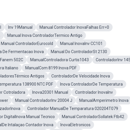
l
Inv 19Manual
Manual Controlador InovaFalhas Err=0
a
Manual Inova ControladorTermico Antigo
Manual ControladorEurocold
Manual InovaInv CC101
a De Fermentacao Inova
Manual Do ControladorSt 2130
rFanem 502C
ManualControladora Curtis1043
ControladorInv 14
a Italiano
ManualCom 8199 Inova PDF
oladoresTérmico Antigos
ControladorDe Velocidade Inova
Temperatura 138900 NTC PDF
Inova ControladorDe Temperatura
r Cotroladora
Inova20301 Manual
Controlador InovaInv
ower
Manual ControladorInv 20004 J
ManualAmperimetro Inova
zadorInova
Controlador ManualDe Temparatura 020204T079
r DigitalInova Manual Tecnico
Manual ControladorSollatek Ftb42
lDe Intalaçao Contador Inova
InovaEletronicos