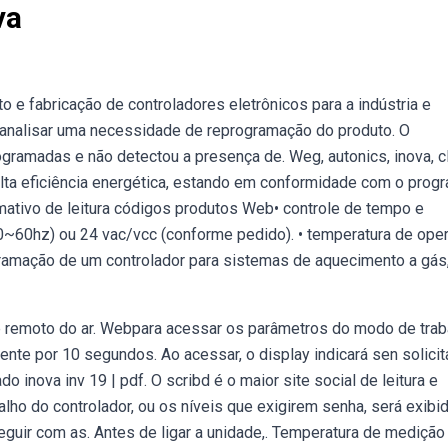
va
e fabricação de controladores eletrônicos para a indústria e
e analisar uma necessidade de reprogramação do produto. O
gramadas e não detectou a presença de. Weg, autonics, inova, cl
ta eficiência energética, estando em conformidade com o prog
ormativo de leitura códigos produtos Web• controle de tempo e
(50~60hz) ou 24 vac/vcc (conforme pedido). • temperatura de ope
amação de um controlador para sistemas de aquecimento a gás
le remoto do ar. Webpara acessar os parâmetros do modo de trab
ente por 10 segundos. Ao acessar, o display indicará sen solici
inova inv 19 | pdf. O scribd é o maior site social de leitura e
ho do controlador, ou os níveis que exigirem senha, será exibi
guir com as. Antes de ligar a unidade,. Temperatura de medição