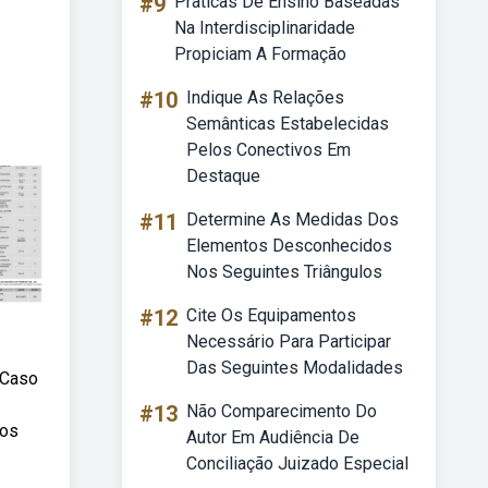
#9
Praticas De Ensino Baseadas
Na Interdisciplinaridade
Propiciam A Formação
#10
Indique As Relações
Semânticas Estabelecidas
Pelos Conectivos Em
Destaque
#11
Determine As Medidas Dos
Elementos Desconhecidos
Nos Seguintes Triângulos
#12
Cite Os Equipamentos
Necessário Para Participar
Das Seguintes Modalidades
 Caso
#13
Não Comparecimento Do
dos
Autor Em Audiência De
Conciliação Juizado Especial