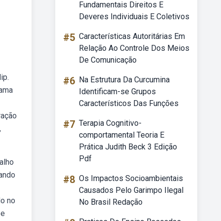
Fundamentais Direitos E
Deveres Individuais E Coletivos
#5
Características Autoritárias Em
Relação Ao Controle Dos Meios
De Comunicação
ip.
#6
Na Estrutura Da Curcumina
rama
Identificam-se Grupos
Característicos Das Funções
ração
#7
Terapia Cognitivo-
,
comportamental Teoria E
Prática Judith Beck 3 Edição
Pdf
alho
tando
#8
Os Impactos Socioambientais
Causados Pelo Garimpo Ilegal
do no
No Brasil Redação
 e