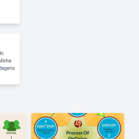
do
Minha
rdagens