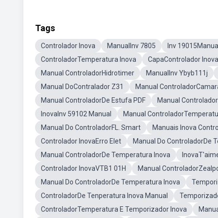
Tags
Controlador Inova
ManualInv 7805
Inv 19015Manua
ControladorTemperatura Inova
CapaControlador Inov
Manual ControladorHidrotimer
ManualInv Ybyb111j
Manual DoContralador Z31
Manual ControladorCamar
Manual ControladorDe Estufa PDF
Manual Controlado
InovaInv 59102 Manual
Manual ControladorTemperatur
Manual Do ControladorFL. Smart
Manuais Inova Contr
Controlador InovaErro Elet
Manual Do ControladorDe 
Manual ControladorDe Temperatura Inova
InovaT'aime
Controlador InovaVTB1 01H
Manual ControladorZealp
Manual Do ControladorDe Temperatura Inova
Tempori
ControladorDe Tenperatura Inova Manual
Temporizado
ControladorTemperatura E Temporizador Inova
Manua