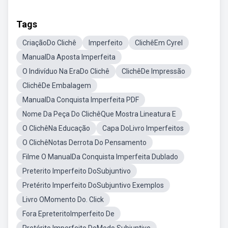
Tags
CriaçãoDo Clichê
Imperfeito
ClichêEm Cyrel
ManualDa Aposta Imperfeita
O Indivíduo Na EraDo Clichê
ClichêDe Impressão
ClichêDe Embalagem
ManualDa Conquista Imperfeita PDF
Nome Da Peça Do ClichêQue Mostra Lineatura E
O ClichêNa Educação
Capa DoLivro Imperfeitos
O ClichêNotas Derrota Do Pensamento
Filme O ManualDa Conquista Imperfeita Dublado
Preterito Imperfeito DoSubjuntivo
Pretérito Imperfeito DoSubjuntivo Exemplos
Livro OMomento Do. Click
Fora EpreteritoImperfeito De