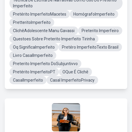
Técnica De Escrita De Narrativas ComO Uso Do Pretérito
Imperfeito
Pretérito ImperfeitoMacetes
HomógrafoImperfeito
PretteritoImperfeito
ClichêAdolescente Manu Gavassi
Preterito Imperfeiro
Questoes Sobre Preterito Imperfeito Tirinha
Oq SignificaImperfeito
Pretéro ImperfeitoTexto Brasil
Livro CasalImperfeito
Preterito Imperfeito DoSubjuntivvo
Pretérito ImperfeitoPT
OQue É Clichê
CasalImperfeito
Casal ImperfeitoPrivacy