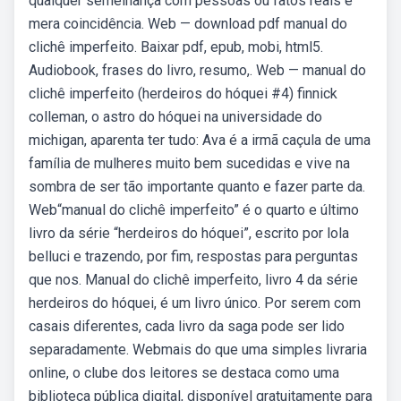
qualquer semelhança com pessoas ou fatos reais é
mera coincidência. Web — download pdf manual do
clichê imperfeito. Baixar pdf, epub, mobi, html5.
Audiobook, frases do livro, resumo,. Web — manual do
clichê imperfeito (herdeiros do hóquei #4) finnick
colleman, o astro do hóquei na universidade do
michigan, aparenta ter tudo: Ava é a irmã caçula de uma
família de mulheres muito bem sucedidas e vive na
sombra de ser tão importante quanto e fazer parte da.
Web“manual do clichê imperfeito” é o quarto e último
livro da série “herdeiros do hóquei”, escrito por lola
belluci e trazendo, por fim, respostas para perguntas
que nos. Manual do clichê imperfeito, livro 4 da série
herdeiros do hóquei, é um livro único. Por serem com
casais diferentes, cada livro da saga pode ser lido
separadamente. Webmais do que uma simples livraria
online, o clube dos leitores se destaca como uma
biblioteca pública digital, disponível gratuitamente para