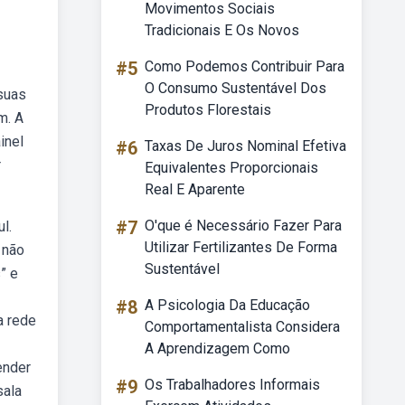
Movimentos Sociais
Tradicionais E Os Novos
#5
Como Podemos Contribuir Para
O Consumo Sustentável Dos
suas
Produtos Florestais
m. A
inel
#6
Taxas De Juros Nominal Efetiva
r
Equivalentes Proporcionais
Real E Aparente
#7
O'que é Necessário Fazer Para
l.
Utilizar Fertilizantes De Forma
 não
Sustentável
” e
#8
A Psicologia Da Educação
a rede
Comportamentalista Considera
A Aprendizagem Como
ender
#9
Os Trabalhadores Informais
sala