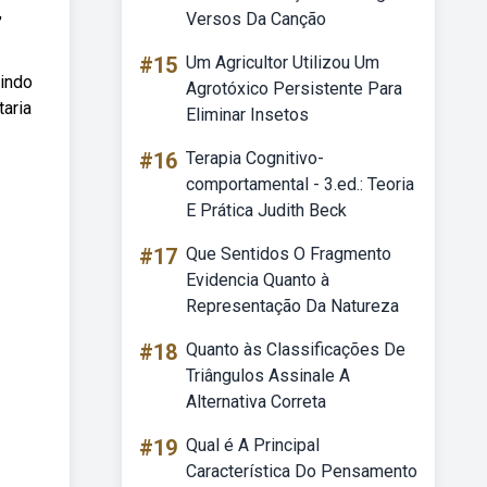
,
Versos Da Canção
#15
Um Agricultor Utilizou Um
uindo
Agrotóxico Persistente Para
aria
Eliminar Insetos
#16
Terapia Cognitivo-
comportamental - 3.ed.: Teoria
E Prática Judith Beck
#17
Que Sentidos O Fragmento
Evidencia Quanto à
Representação Da Natureza
#18
Quanto às Classificações De
Triângulos Assinale A
Alternativa Correta
#19
Qual é A Principal
Característica Do Pensamento