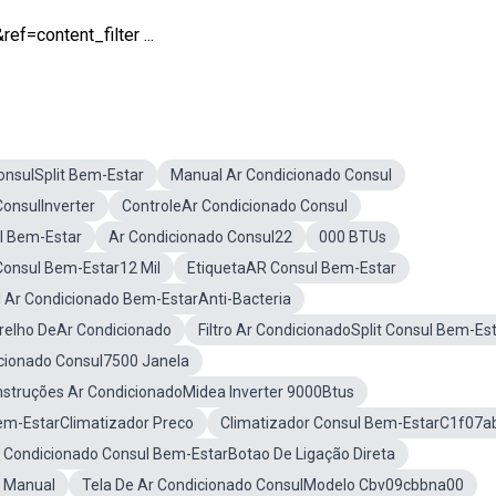
=content_filter ...
onsulSplit Bem-Estar
Manual Ar Condicionado Consul
onsulInverter
ControleAr Condicionado Consul
l Bem-Estar
Ar Condicionado Consul22
000 BTUs
Consul Bem-Estar12 Mil
EtiquetaAR Consul Bem-Estar
 Ar Condicionado Bem-EstarAnti-Bacteria
relho DeAr Condicionado
Filtro Ar CondicionadoSplit Consul Bem-Es
cionado Consul7500 Janela
nstruções Ar CondicionadoMidea Inverter 9000Btus
em-EstarClimatizador Preco
Climatizador Consul Bem-EstarC1f07a
 Condicionado Consul Bem-EstarBotao De Ligação Direta
l Manual
Tela De Ar Condicionado ConsulModelo Cbv09cbbna00