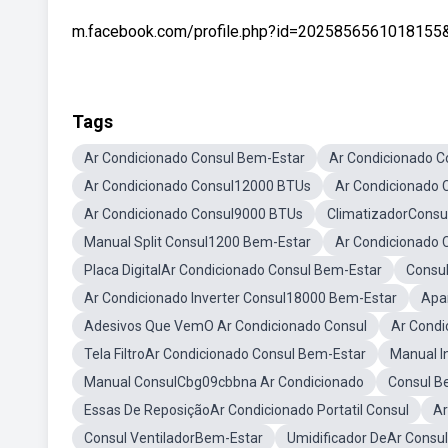
m.facebook.com/profile.php?id=2025856561018155&ref
Tags
Ar Condicionado Consul Bem-Estar
Ar Condicionado C
Ar Condicionado Consul12000 BTUs
Ar Condicionado C
Ar Condicionado Consul9000 BTUs
ClimatizadorConsu
Manual Split Consul1200 Bem-Estar
Ar Condicionado 
Placa DigitalAr Condicionado Consul Bem-Estar
Consul
Ar Condicionado Inverter Consul18000 Bem-Estar
Apa
Adesivos Que VemO Ar Condicionado Consul
Ar Condi
Tela FiltroAr Condicionado Consul Bem-Estar
Manual I
Manual ConsulCbg09cbbna Ar Condicionado
Consul B
Essas De ReposiçãoAr Condicionado Portatil Consul
Ar
Consul VentiladorBem-Estar
Umidificador DeAr Consu