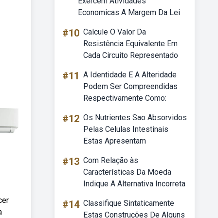
Exercem Atividades
Economicas A Margem Da Lei
#10
Calcule O Valor Da
Resistência Equivalente Em
Cada Circuito Representado
#11
A Identidade E A Alteridade
Podem Ser Compreendidas
Respectivamente Como:
#12
Os Nutrientes Sao Absorvidos
Pelas Celulas Intestinais
Estas Apresentam
#13
Com Relação às
Características Da Moeda
Indique A Alternativa Incorreta
cer
#14
Classifique Sintaticamente
a
Estas Construções De Alguns