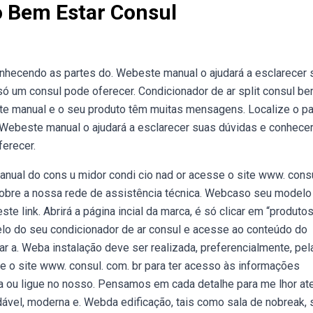
 Bem Estar Consul
nhecendo as partes do. Webeste manual o ajudará a esclarecer 
ó um consul pode oferecer. Condicionador de ar split consul be
ste manual e o seu produto têm muitas mensagens. Localize o pa
. Webeste manual o ajudará a esclarecer suas dúvidas e conhece
erecer.
ual do cons u midor condi cio nad or acesse o site www. consu
sobre a nossa rede de assistência técnica. Webcaso seu modelo
ste link. Abrirá a página incial da marca, é só clicar em “produtos
elo do seu condicionador de ar consul e acesse ao conteúdo do
tar a. Weba instalação deve ser realizada, preferencialmente, pel
 o site www. consul. com. br para ter acesso às informações
ca ou ligue no nosso. Pensamos em cada detalhe para me lhor at
ável, moderna e. Webda edificação, tais como sala de nobreak, 