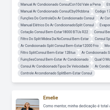
Manual Ar Condicionado ConsulCcn10d Vale a Pena
Et
Manual Ar Condicionado ConsulCby09cbbna
Codigo 17
Funções Do ControleDo Ar Condicionado Consul
Ar Co
Manual Elétrico Do Ar CondicionadoSplit Consul
Evapor
Cotação Consul Bem-Estar18000 BTUs R22
Consul Be
Filtro Do Split Midea Da NoConsul Bem-Estar
Consul Sp
Ar Condicionado Split Consul Bem-Estar12000 Frio
Mod
Filtro SplitConsul Bem-Estar 12Btus
Ar Condicionado S
FuinçõesConsul Bem-Estar Ar Condicionado
Qual O Mo
Consul Ar CondicionadoTipos De Velocidade
Ar Condi
Controle Arcondionado SplitBem-Estar Consul
Emelie
Como mentor, minha dedicação é total