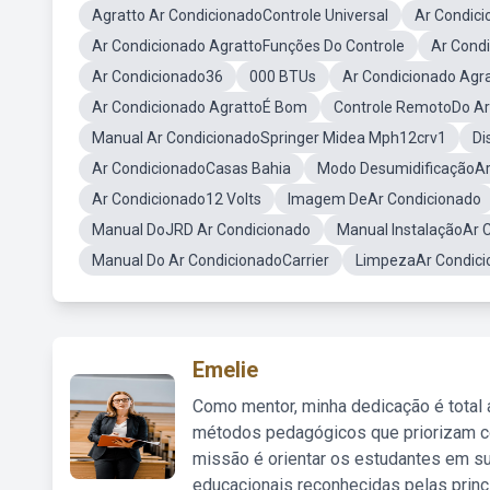
Agratto Ar CondicionadoControle Universal
Ar Condic
Ar Condicionado AgrattoFunções Do Controle
Ar Cond
Ar Condicionado36
000 BTUs
Ar Condicionado Agr
Ar Condicionado AgrattoÉ Bom
Controle RemotoDo Ar
Manual Ar CondicionadoSpringer Midea Mph12crv1
Di
Ar CondicionadoCasas Bahia
Modo DesumidificaçãoAr
Ar Condicionado12 Volts
Imagem DeAr Condicionado
Manual DoJRD Ar Condicionado
Manual InstalaçãoAr 
Manual Do Ar CondicionadoCarrier
LimpezaAr Condici
Emelie
Como mentor, minha dedicação é total
métodos pedagógicos que priorizam co
missão é orientar os estudantes em su
educacionais reconhecidas pelas princ