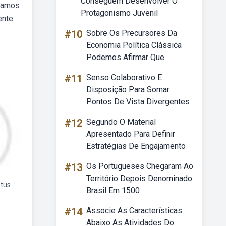
Conseguem Desenvolver O
ndamos
Protagonismo Juvenil
ente
#10
Sobre Os Precursores Da
Economia Política Clássica
Podemos Afirmar Que
#11
Senso Colaborativo E
Disposição Para Somar
Pontos De Vista Divergentes
#12
Segundo O Material
Apresentado Para Definir
Estratégias De Engajamento
#13
Os Portugueses Chegaram Ao
Território Depois Denominado
btus
Brasil Em 1500
#14
Associe As Características
Abaixo As Atividades Do