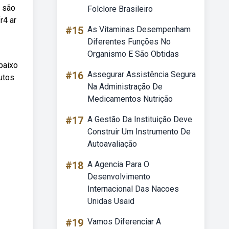
s são
Folclore Brasileiro
r4 ar
#15
As Vitaminas Desempenham
Diferentes Funções No
Organismo E São Obtidas
baixo
#16
Assegurar Assistência Segura
utos
Na Administração De
Medicamentos Nutrição
#17
A Gestão Da Instituição Deve
Construir Um Instrumento De
Autoavaliação
#18
A Agencia Para O
Desenvolvimento
Internacional Das Nacoes
Unidas Usaid
#19
Vamos Diferenciar A