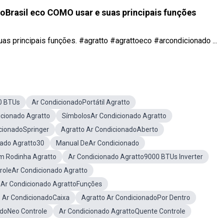
Brasil eco COMO usar e suas principais funções
as principais funções. #agratto #agrattoeco #arcondicionado ...
0 BTUs
Ar CondicionadoPortátil Agratto
icionado Agratto
SímbolosAr Condicionado Agratto
cionadoSpringer
Agratto Ar CondicionadoAberto
nado Agratto30
Manual DeAr Condicionado
m Rodinha Agratto
Ar Condicionado Agratto9000 BTUs Inverter
roleAr Condicionado Agratto
 Ar Condicionado AgrattoFunções
 Ar CondicionadoCaixa
Agratto Ar CondicionadoPor Dentro
adoNeo Controle
Ar Condicionado AgrattoQuente Controle