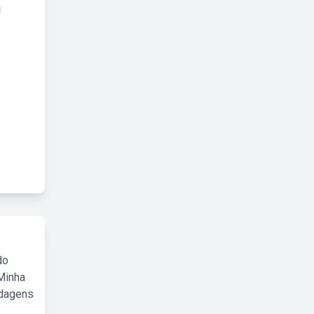
do
Minha
rdagens