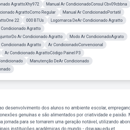
ionado AgrattoXhy972
Manual Ar CondicionadoConsul Cbv09cbbna
icionado AgrattoComo Regular
Manual Ar CondicionadoPortatil
attoOne 22
000 BTUs
Logomarca DeAr Condicionado Agratto
 Condicionado Agratto
sjuntorDo Ar Condicionado Agratto
Modo Ar CondicionadoAgrato
 Condicionado Agratto
Ar CondicionadoConvencional
Ar Condicionado AgrattoCódigo Painel P3
Condicionado
Manutenção DeAr Condicionado
onado
 ao desenvolvimento dos alunos no ambiente escolar, empregan
nexões genuínas e são alimentados por criatividade e paixão. 
a jornada para se tornarem uma geração notável, utilizando abo
ipais instituições acadêmicas do mundo - dsw.aau.edu.et.