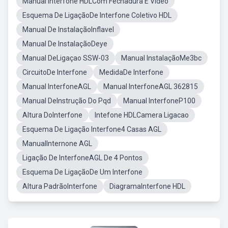
Manual Interfone HDLCom Fechadura E Video
Esquema De LigaçãoDe Interfone Coletivo HDL
Manual De InstalaçãoInflavel
Manual De InstalaçãoDeye
Manual DeLigaçao SSW-03
Manual InstalaçãoMe3bc
CircuitoDe Interfone
MedidaDe Interfone
Manual InterfoneAGL
Manual InterfoneAGL 362815
Manual DeInstrução Do Pqd
Manual InterfoneP100
Altura DoInterfone
Intefone HDLCamera Ligacao
Esquema De Ligação Interfone4 Casas AGL
ManualInternone AGL
Ligação De InterfoneAGL De 4 Pontos
Esquema De LigaçãoDe Um Interfone
Altura PadrãoInterfone
DiagramaInterfone HDL