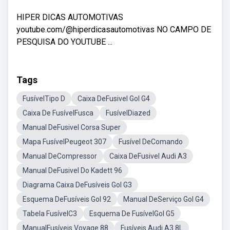
HIPER DICAS AUTOMOTIVAS
youtube.com/@hiperdicasautomotivas NO CAMPO DE
PESQUISA DO YOUTUBE ...
Tags
FusívelTipo D
Caixa DeFusivel Gol G4
Caixa De FusívelFusca
FusívelDiazed
Manual DeFusivel Corsa Super
Mapa FusívelPeugeot 307
Fusível DeComando
Manual DeCompressor
Caixa DeFusivel Audi A3
Manual DeFusivel Do Kadett 96
Diagrama Caixa DeFusíveis Gol G3
Esquema DeFusíveis Gol 92
Manual DeServiço Gol G4
Tabela FusívelC3
Esquema De FusívelGol G5
ManualFusíveis Voyage 88
Fusíveis Audi A3 8L