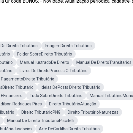
ia Qr code BÔNUS: - Novidade: Atualização periódica: cadastre
De Direito Tributário
ImagemDireito Tributário
utário
Folder SobreDireito Tributário
ibutário
Manual IlustradoDe Direito
Manual De DireitoTransitarios
butário
Livros De DireitoProcess O Tributário
PagamentoDireito Tributário
Direito Tributário
Ideias DePosts Direito Tributário
o EFinanceiro
Tudo SobreDireito Tributário
Manual TributárioMunic
Adilson Rodrigues Pires
Direito TributárioAtuação
ibutário
Direito TributárioPNG
Direito TributárioNaturezas
Manual De Direito TributárioPiscitelli
ibutárioJusdovim
Arte DeCartilha Direito Tributário