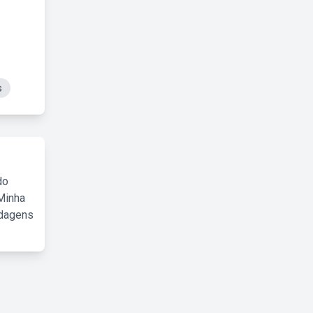
s
do
Minha
rdagens