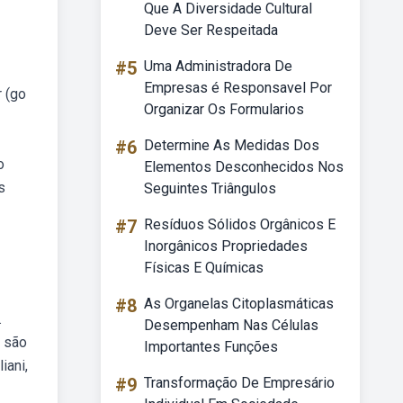
Que A Diversidade Cultural
Deve Ser Respeitada
#5
Uma Administradora De
Empresas é Responsavel Por
r (go
Organizar Os Formularios
#6
Determine As Medidas Dos
o
Elementos Desconhecidos Nos
s
Seguintes Triângulos
#7
Resíduos Sólidos Orgânicos E
Inorgânicos Propriedades
Físicas E Químicas
#8
As Organelas Citoplasmáticas
.
Desempenham Nas Células
e são
Importantes Funções
iani,
#9
Transformação De Empresário