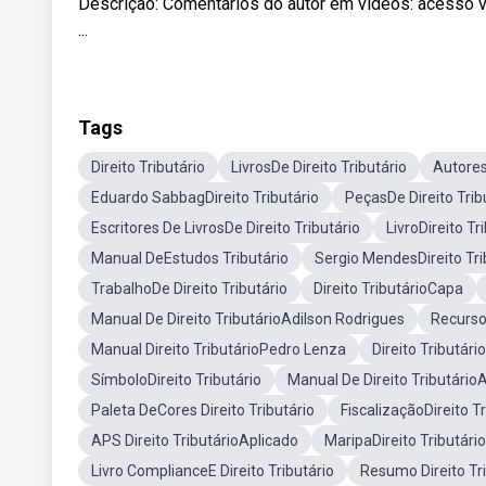
Descrição: Comentários do autor em vídeos: acesso v
...
Tags
Direito Tributário
LivrosDe Direito Tributário
Autores
Eduardo SabbagDireito Tributário
PeçasDe Direito Trib
Escritores De LivrosDe Direito Tributário
LivroDireito Tr
Manual DeEstudos Tributário
Sergio MendesDireito Tri
TrabalhoDe Direito Tributário
Direito TributárioCapa
Manual De Direito TributárioAdilson Rodrigues
Recursos
Manual Direito TributárioPedro Lenza
Direito Tributári
SímboloDireito Tributário
Manual De Direito Tributário
Paleta DeCores Direito Tributário
FiscalizaçãoDireito Tr
APS Direito TributárioAplicado
MaripaDireito Tributário
Livro ComplianceE Direito Tributário
Resumo Direito Tr