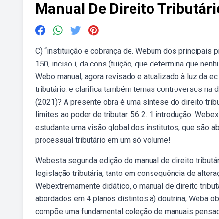
Manual De Direito Tributári
C) “instituição e cobrança de. Webum dos principais pri
150, inciso i, da cons (tuição, que determina que nenhu
Webo manual, agora revisado e atualizado à luz da ec
tributário, e clarifica também temas controversos na d
(2021)? A presente obra é uma síntese do direito trib
limites ao poder de tributar. 56 2. 1 introdução. Webe
estudante uma visão global dos institutos, que são ab
processual tributário em um só volume!
Webesta segunda edição do manual de direito tributá
legislação tributária, tanto em consequência de alte
Webextremamente didático, o manual de direito tribut
abordados em 4 planos distintos:a) doutrina; Weba obra 
compõe uma fundamental coleção de manuais pensada pa