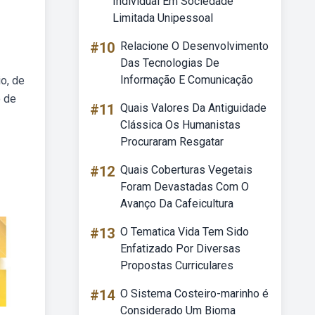
Individual Em Sociedade
Limitada Unipessoal
#10
Relacione O Desenvolvimento
Das Tecnologias De
Informação E Comunicação
o, de
o de
#11
Quais Valores Da Antiguidade
Clássica Os Humanistas
Procuraram Resgatar
#12
Quais Coberturas Vegetais
Foram Devastadas Com O
Avanço Da Cafeicultura
#13
O Tematica Vida Tem Sido
Enfatizado Por Diversas
Propostas Curriculares
#14
O Sistema Costeiro-marinho é
Considerado Um Bioma