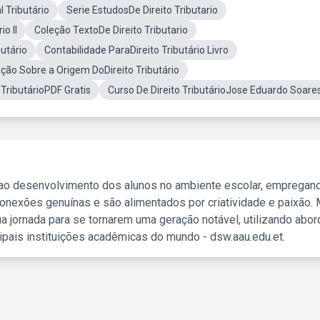
l Tributário
Serie EstudosDe Direito Tributario
o II
Coleção TextoDe Direito Tributario
utário
Contabilidade ParaDireito Tributário Livro
ação Sobre a Origem DoDireito Tributário
o TributárioPDF Gratis
Curso De Direito TributárioJose Eduardo Soare
 ao desenvolvimento dos alunos no ambiente escolar, empregan
nexões genuínas e são alimentados por criatividade e paixão. 
a jornada para se tornarem uma geração notável, utilizando abo
ipais instituições acadêmicas do mundo - dsw.aau.edu.et.