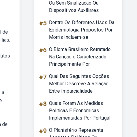
Ou Sem Sinalizacao Ou
Dispositivos Auxiliares
#5
Dentre Os Diferentes Usos Da
Epidemiologia Propostos Por
l de
Morris Incluem-se
lias.
#6
O Bioma Brasileiro Retratado
dutos
Na Canção é Caracterizado
Principalmente Por
#7
Qual Das Seguintes Opções
Melhor Descreve A Relação
Entre Imparcialidade
 a
e
#8
Quais Foram As Medidas
e
Politicas E Economicas
Implementadas Por Portugal
m de
#9
O Planisfério Representa