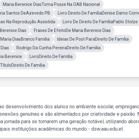
Maria Berenice DiasToma Posse Na OAB Nacional
ria Santos DeAzevedo PB
Livro Direito De FamíliaDenise Damo Com
ao Na Reprodução Assistida
Livro De Direito De FamíliaPablo Stolze
Berenice Dias
Frases De EfeitoDe Maria Berenice Dias
Maria DiasBranco Família
Ideias De Post ParaDireito De Família
 Dias
Rodrigo Da Cunha PereiraDireito De Família
ia Berenice
LivroDireito De Família
ítuloDireito De Família
 ao desenvolvimento dos alunos no ambiente escolar, empregan
nexões genuínas e são alimentados por criatividade e paixão. 
a jornada para se tornarem uma geração notável, utilizando abo
ipais instituições acadêmicas do mundo - dsw.aau.edu.et.