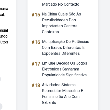
Marcado No Contexto
maria
#15
Na China Quais São As
al,
Peculiaridades Dos
Importantes Centros
anual
Costeiros
undo.
#16
Multiplicação De Potências
dutos
Com Bases Diferentes E
Expoentes Diferentes
#17
Em Que Década Os Jogos
Eletrônicos Ganharam
Popularidade Significativa
#18
Atividades Sistema
Reprodutor Masculino E
Feminino 5o Ano Com
Gabarito