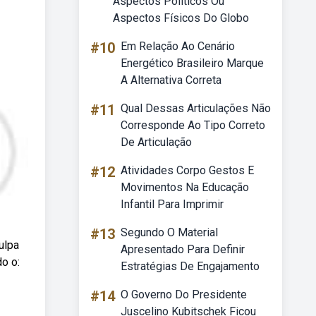
Aspectos Políticos Ou
Aspectos Físicos Do Globo
#10
Em Relação Ao Cenário
Energético Brasileiro Marque
A Alternativa Correta
#11
Qual Dessas Articulações Não
Corresponde Ao Tipo Correto
De Articulação
#12
Atividades Corpo Gestos E
Movimentos Na Educação
Infantil Para Imprimir
#13
Segundo O Material
ulpa
Apresentado Para Definir
do o:
Estratégias De Engajamento
#14
O Governo Do Presidente
Juscelino Kubitschek Ficou