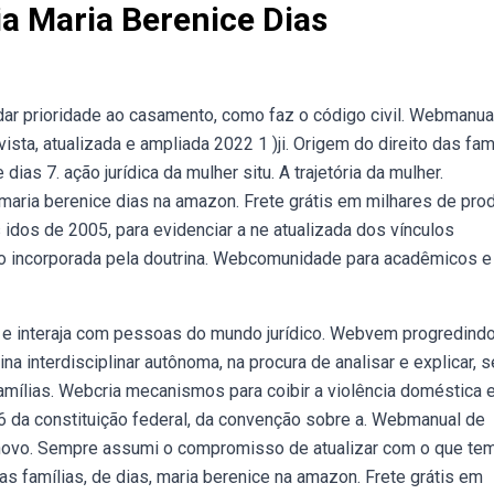
ia Maria Berenice Dias
 dar prioridade ao casamento, como faz o código civil. Webmanua
ista, atualizada e ampliada 2022 1 )ji. Origem do direito das famí
ias 7. ação jurídica da mulher situ. A trajetória da mulher.
maria berenice dias na amazon. Frete grátis em milhares de pro
idos de 2005, para evidenciar a ne­ atualizada dos vínculos
 ndo incorporada pela doutrina. Webcomunidade para acadêmicos e
as e interaja com pessoas do mundo jurídico. Webvem progredindo
lina interdisciplinar autônoma, na procura de analisar e explicar, s
amílias. Webcria mecanismos para coibir a violência doméstica 
226 da constituição federal, da convenção sobre a. Webmanual de
ro novo. Sempre assumi o compromisso de atualizar com o que te
 famílias, de dias, maria berenice na amazon. Frete grátis em